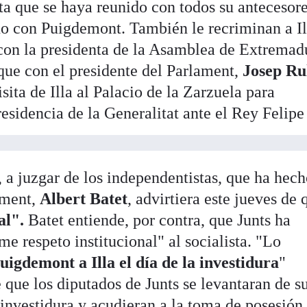
ista que se haya reunido con todos su antecesore
no con Puigdemont. También le recriminan a Il
 con la presidenta de la Asamblea de Extremadu
 que con el presidente del Parlament,
Josep Ru
isita de Illa al Palacio de la Zarzuela para
residencia de la Generalitat ante el Rey Felipe
 a juzgar de los independentistas, que ha hec
lament,
Albert Batet
, advirtiera este jueves de 
al".
Batet entiende, por contra, que Junts ha
 respeto institucional" al socialista. "Lo
uigdemont a Illa el día de la investidura
"
que los diputados de Junts se levantaran de s
 investidura y acudieran a la toma de posesión