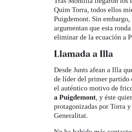
Tras Montilla llegaron los 
Quim Torra, todos ellos mi
Puigdemont. Sin embargo, 
argumentan que esta ronda d
eliminar de la ecuación a 
Llamada a Illa
Desde Junts afean a Illa q
de líder del primer partido
el auténtico motivo de fric
a Puigdemont
, y éste qui
protagonizadas por Torra y 
Generalitat.
No ha habido más contactos 