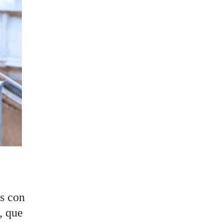
ts con
, que