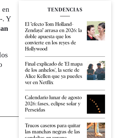
a en
TENDENCIAS
-. Y
El "efecto Tom Holland-
ran
Zendaya" arrasa en 2026: la
doble apuesta que los
convierte en los reyes de
Hollywood
los
o
Final explicado de 'El mapa
de los anhelos', la serie de
Alice Kellen que ya puedes
ver en Netflix
Calendario lunar de agosto
2026: fases, eclipse solar y
Perseidas
Trucos caseros para quitar
las manchas negras de las
sandalias en verano