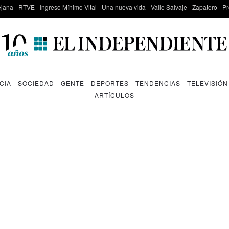
lejana
RTVE
Ingreso Mínimo Vital
Una nueva vida
Valle Salvaje
Zapatero
Pr
CIA
SOCIEDAD
GENTE
DEPORTES
TENDENCIAS
TELEVISIÓN
ARTÍCULOS