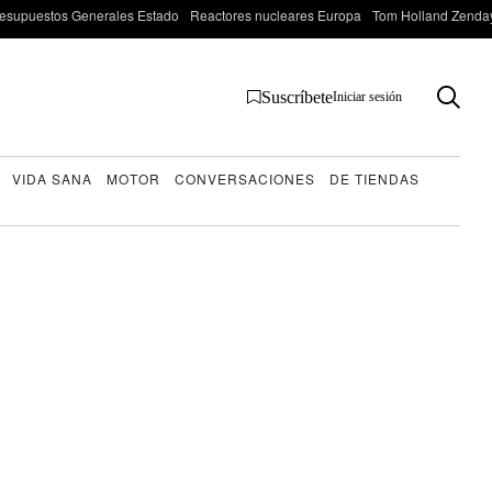
esupuestos Generales Estado
Reactores nucleares Europa
Tom Holland Zenda
Suscríbete
Iniciar sesión
VIDA SANA
MOTOR
CONVERSACIONES
DE TIENDAS