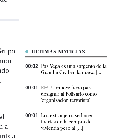
 Grupo
ÚLTIMAS NOTICIAS
emont
Paz Vega es una sargento de la
00:02
ado
Guardia Civil en la nueva [...]
a
EEUU mueve ficha para
00:01
designar al Polisario como
"organización terrorista"
el
Los extranjeros se hacen
00:01
fuertes en la compra de
n a
vivienda pese al [...]
unts a