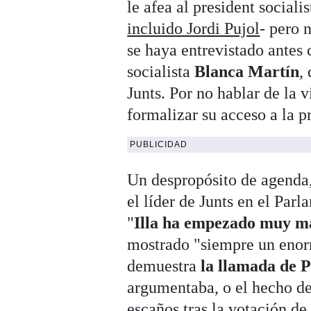
le afea al president social
incluido Jordi Pujol
- pero 
se haya entrevistado antes
socialista
Blanca Martín
,
Junts. Por no hablar de la v
formalizar su acceso a la p
PUBLICIDAD
Un despropósito de agenda,
el líder de Junts en el Par
"
Illa ha empezado muy m
mostrado "siempre un enorme
demuestra
la llamada de P
argumentaba, o el hecho de 
escaños tras la votación de