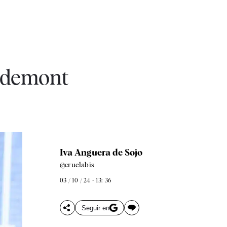
igdemont
Iva Anguera de Sojo
@cruelabis
03 / 10 / 24 - 13: 36
Seguir en