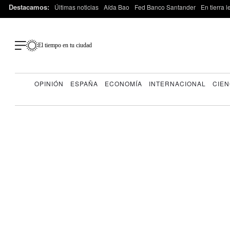
Destacamos:
Últimas noticias
Aída Bao
Fed Banco Santander
En tierra 
El tiempo en tu ciudad
OPINIÓN
ESPAÑA
ECONOMÍA
INTERNACIONAL
CIEN