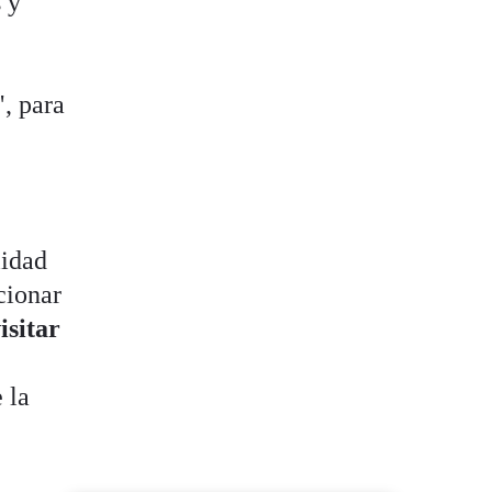
 y
", para
lidad
cionar
isitar
 la