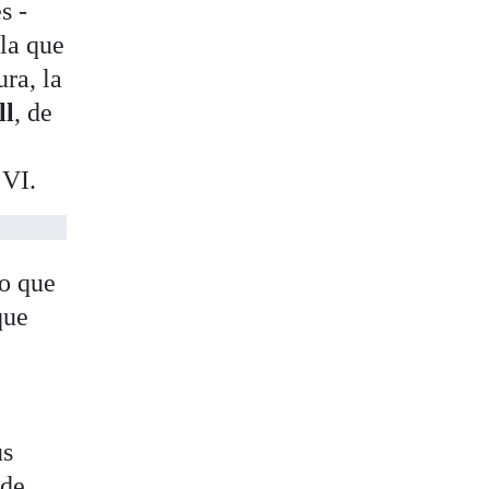
s -
la que
ra, la
ll
, de
 VI.
ho que
que
us
 de