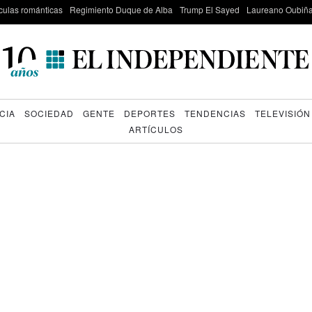
culas románticas
Regimiento Duque de Alba
Trump El Sayed
Laureano Oubiña
CIA
SOCIEDAD
GENTE
DEPORTES
TENDENCIAS
TELEVISIÓN
ARTÍCULOS