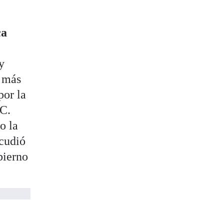
ca
y
a más
por la
RC.
o la
acudió
bierno