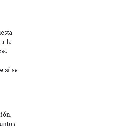
uesta
a la
os.
e sí se
ión,
juntos