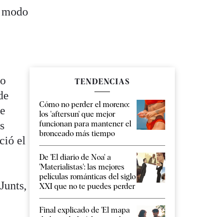
e modo
vo
TENDENCIAS
de
Cómo no perder el moreno:
de
los 'aftersun' que mejor
s
funcionan para mantener el
bronceado más tiempo
ició el
De 'El diario de Noa' a
'Materialistas': las mejores
películas románticas del siglo
Junts,
XXI que no te puedes perder
Final explicado de 'El mapa