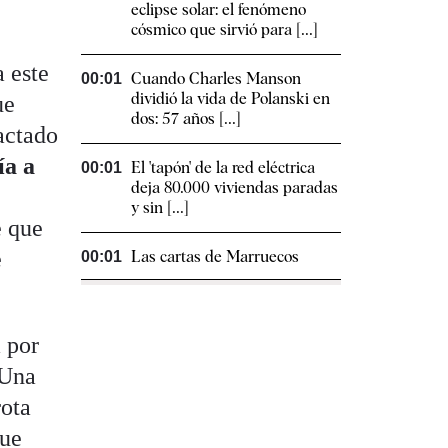
eclipse solar: el fenómeno
cósmico que sirvió para [...]
a este
Cuando Charles Manson
00:01
dividió la vida de Polanski en
ue
dos: 57 años [...]
actado
ía a
El 'tapón' de la red eléctrica
00:01
deja 80.000 viviendas paradas
y sin [...]
e que
e
Las cartas de Marruecos
00:01
 por
 Una
rota
que