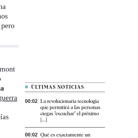
na
mos
 pero
emont
o
la
ÚLTIMAS NOTICIAS
guerra
La revolucionaria tecnología
00:02
que permitirá a las personas
ciegas "escuchar" el próximo
ías
[...]
Qué es exactamente un
00:02