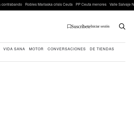
 contrabando
Robles Marlaska crisis Ceuta
PP Ceuta menores
Valle Salvaje N
Suscríbete
Iniciar sesión
VIDA SANA
MOTOR
CONVERSACIONES
DE TIENDAS