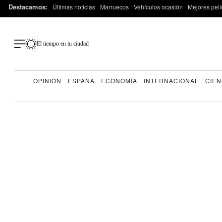
Destacamos:
Últimas noticias
Marruecos
Vehículos ocasión
Mejores pelí
El tiempo en tu ciudad
OPINIÓN
ESPAÑA
ECONOMÍA
INTERNACIONAL
CIEN