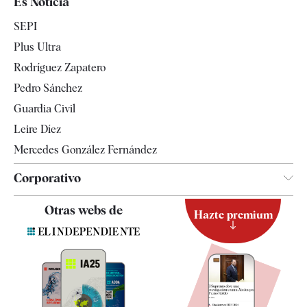
Es Noticia
Economía
SEPI
Internacional
Plus Ultra
Gente
Rodríguez Zapatero
Televisión
Pedro Sánchez
Tendencias
Guardia Civil
Leire Díez
Mercedes González Fernández
Corporativo
Contacto
Otras webs de
Hazte premium
Suscripción
Newsletter
Apps
Quiénes somos
Especificaciones