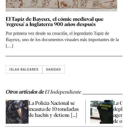
El Tapiz de Bayeux, el cómic medieval que
'regresa' a Inglaterra 900 años después
Por primera vez desde su creación, el legendario Tapiz de
Bayeux, uno de los documentos visuales más importantes de la
[…]
ISLAS BALEARES
SANIDAD
Otros artículos de
El Independiente
La Policía Nacional se
La Gua
incauta de 10 toneladas
depleg
de hachís y detiene [...]
agente
de obse