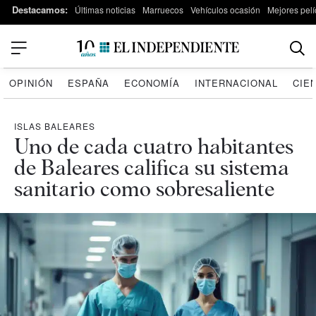
Destacamos:
Últimas noticias
Marruecos
Vehículos ocasión
Mejores pelí
OPINIÓN
ESPAÑA
ECONOMÍA
INTERNACIONAL
CIE
ISLAS BALEARES
Uno de cada cuatro habitantes
de Baleares califica su sistema
sanitario como sobresaliente