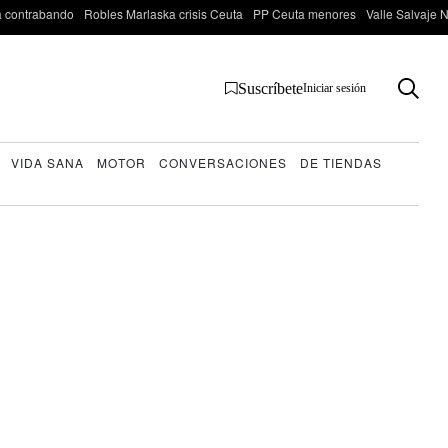
 contrabando
Robles Marlaska crisis Ceuta
PP Ceuta menores
Valle Salvaje N
Suscríbete
Iniciar sesión
VIDA SANA
MOTOR
CONVERSACIONES
DE TIENDAS