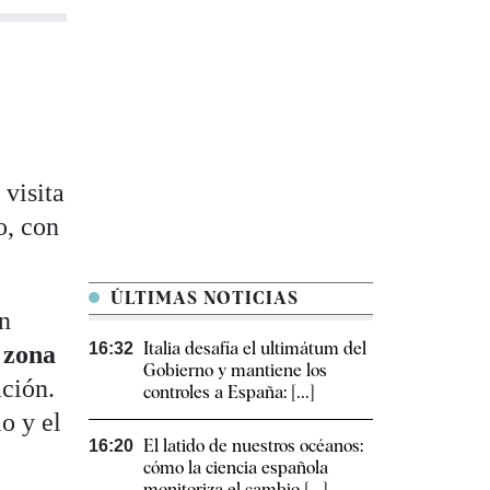
 visita
o, con
ÚLTIMAS NOTICIAS
en
Italia desafía el ultimátum del
16:32
a zona
Gobierno y mantiene los
ación.
controles a España: [...]
io y el
El latido de nuestros océanos:
16:20
cómo la ciencia española
monitoriza el cambio [...]