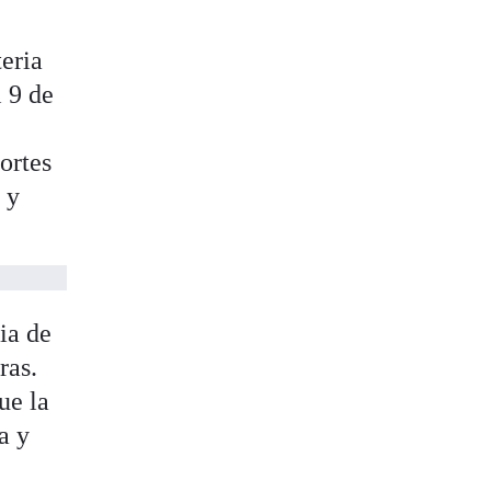
eria
l 9 de
ortes
 y
ia de
ras.
ue la
a y