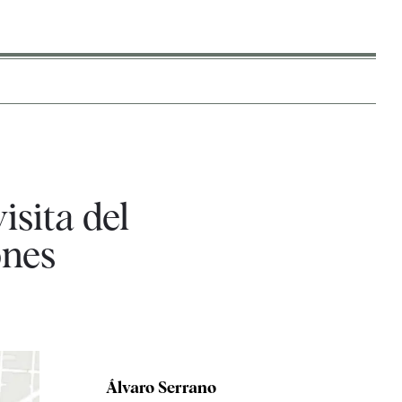
sita del
ones
Álvaro Serrano