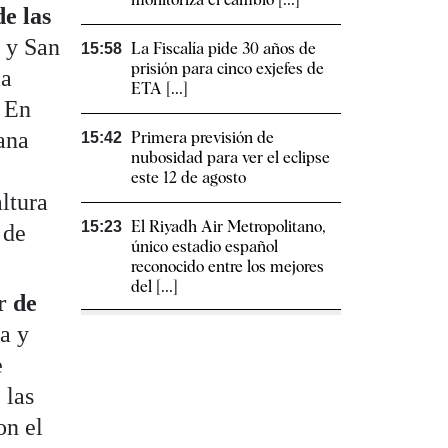
de las
o y San
La Fiscalía pide 30 años de
15:58
prisión para cinco exjefes de
la
ETA [...]
. En
lana
Primera previsión de
15:42
nubosidad para ver el eclipse
este 12 de agosto
ltura
El Riyadh Air Metropolitano,
15:23
 de
único estadio español
reconocido entre los mejores
del [...]
r de
a y
e
 las
on el