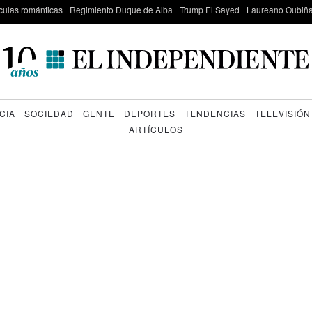
culas románticas
Regimiento Duque de Alba
Trump El Sayed
Laureano Oubiña
CIA
SOCIEDAD
GENTE
DEPORTES
TENDENCIAS
TELEVISIÓN
ARTÍCULOS