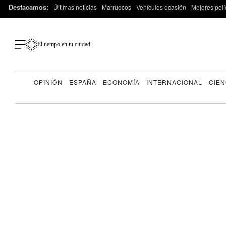
Destacamos:
Últimas noticias
Marruecos
Vehículos ocasión
Mejores pelí
El tiempo en tu ciudad
OPINIÓN
ESPAÑA
ECONOMÍA
INTERNACIONAL
CIEN