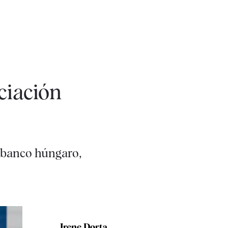
ciación
n banco húngaro,
Irene Dorta