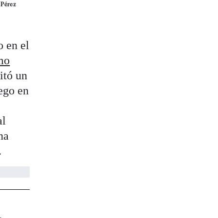
 Pérez
o en el
mo
itó un
ego en
al
na
.