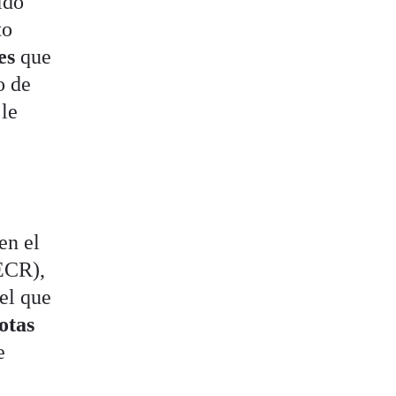
ido
to
nes
que
o de
 le
en el
ECR),
el que
otas
e