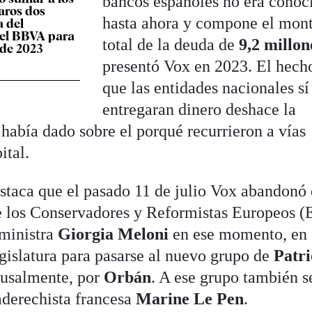
bancos españoles no era conoc
aros dos
hasta ahora y compone el mon
a del
 el BBVA para
total de la deuda de
9,2 millo
de 2023
presentó Vox en 2023. El hech
que las entidades nacionales sí
entregaran dinero deshace la
o había dado sobre el porqué recurrieron a vías
ital.
taca que el pasado 11 de julio Vox abandonó 
e los Conservadores y Reformistas Europeos (
ministra
Giorgia Meloni
en ese momento, en 
egislatura para pasarse al nuevo grupo de
Patri
usalmente, por
Orbán
. A ese grupo también s
raderechista francesa
Marine Le Pen
.