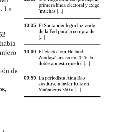
primera línea electoral y exige
o. La
"muchas [...]
El Santander logra luz verde
10:35
de la Fed para la compra de
52
[...]
 había
anjero
El "efecto Tom Holland-
10:00
Zendaya" arrasa en 2026: la
doble apuesta que los [...]
ción de
La periodista Aída Bao
09:59
sustituye a Javier Ruiz en
os,
Mañaneros 360 a [...]