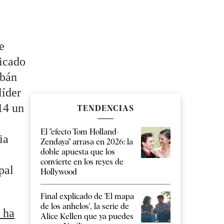
e
licado
rbán
líder
14 un
TENDENCIAS
El "efecto Tom Holland-
ia
Zendaya" arrasa en 2026: la
doble apuesta que los
convierte en los reyes de
pal
Hollywood
Final explicado de 'El mapa
de los anhelos', la serie de
a ha
Alice Kellen que ya puedes