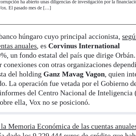
corrupción ha abierto unas diligencias de investigación por la financiaci
 Vox. El pasado mes de […]
banco húngaro cuyo principal accionista,
segú
entas anuales
, es
Corvinus International
%, un fondo estatal del país que dirige Orbán.
r conexiones con otras organizaciones depend
sta del holding
Ganz Mavag
Vagon
, quien int
o. La operación fue vetada por el Gobierno d
 informes del Centro Nacional de Inteligencia
obre ella, Vox no se posicionó.
ó la Memoria Económica de las cuentas anuale
ía dado los 9.229.444 euros de crédito que hab