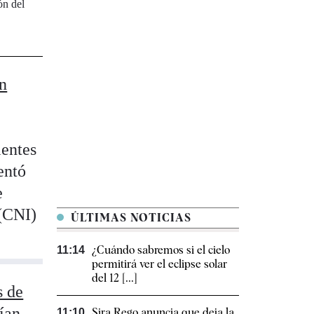
ón del
n
ientes
entó
e
 (CNI)
ÚLTIMAS NOTICIAS
¿Cuándo sabremos si el cielo
11:14
permitirá ver el eclipse solar
del 12 [...]
s de
ían
Sira Rego anuncia que deja la
11:10