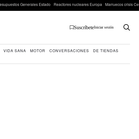
esupuestos Generales Estado
Reactores nucleares Europa
Marruecos crisis Ce
Suscríbete
Iniciar sesión
VIDA SANA
MOTOR
CONVERSACIONES
DE TIENDAS