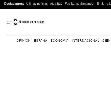
Destacamos:
Últimas noticias
Aída Bao
Fed Banco Santander
En tierra 
El tiempo en tu ciudad
OPINIÓN
ESPAÑA
ECONOMÍA
INTERNACIONAL
CIEN