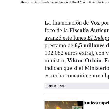
Abascal, al término de la cumbre en el Hotel Marriott Auditorium 
La financiación de
Vox
por
foco de la
Fiscalía Antico
avanzó este lunes
El Indep
préstamo de
6,5 millones 
192.082 euros extra], con v
ministro,
Viktor
Orbán
. F
indican que si el Ministeri
estrecha conexión entre el
PUBLICIDAD
Anticorrupci