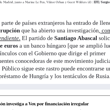
de Madrid, junto a Marine Le Pen, Viktor Orban y Geert Wilders (d) |
EFE/ Sergio
 parte de países extranjeros ha entrado de llen
rrupción
que ha abierto una investigación,
co
endiente
.
El partido de
Santiago Abascal
solic
de euros
a un banco húngaro [que se amplió lu
ínculos con el Gobierno que dirige el primer
uentes conocedoras de este movimiento judici
o Público sigue este rastro puede encontrarse u
 préstamo de Hungría y los tentáculos de Rusia
ón investiga a Vox por financiación irregular