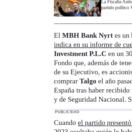
La Fiscalía Anti
partido político
El
MBH Bank Nyrt
es un 
indica en su informe de cu
Investment P.L.C
en un 30
Fondo que, además de tene
de su Ejecutivo, es accioni
comprar
Talgo
el año pasad
España tras haber recibido
y de Seguridad Nacional. S
PUBLICIDAD
Cuando
el partido present
2023
ocultaba quién le hab