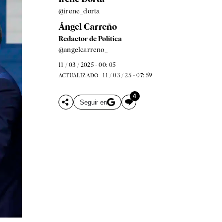
@irene_dorta
Ángel Carreño
Redactor de Política
@angelcarreno_
11 / 03 / 2025 - 00: 05
11 / 03 / 25 - 07: 59
ACTUALIZADO
4
Seguir en