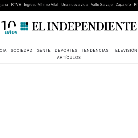
lejana
RTVE
Ingreso Mínimo Vital
Una nueva vida
Valle Salvaje
Zapatero
Pr
CIA
SOCIEDAD
GENTE
DEPORTES
TENDENCIAS
TELEVISIÓN
ARTÍCULOS