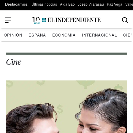
Destacamos:
Últimas noticias
Aída Bao
Josep Vilarasau
Paz Vega
Vall
OPINIÓN
ESPAÑA
ECONOMÍA
INTERNACIONAL
CIE
Cine