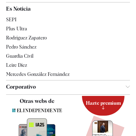
España
Es Noticia
Economía
SEPI
Internacional
Plus Ultra
Gente
Rodríguez Zapatero
Televisión
Pedro Sánchez
Tendencias
Guardia Civil
Leire Díez
Mercedes González Fernández
Corporativo
Contacto
Otras webs de
Hazte premium
Suscripción
Newsletter
Apps
Quiénes somos