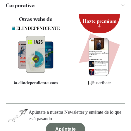
Corporativo
Contacto
Otras webs de
Hazte premium
Suscripción
Newsletter
Apps
Quiénes somos
Especificaciones
ia.elindependiente.com
Suscríbete
Apúntate a nuestra Newsletter y entérate de lo que
está pasando
Apúntate