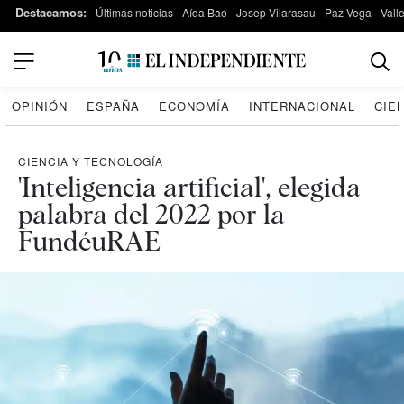
Destacamos:
Últimas noticias
Aída Bao
Josep Vilarasau
Paz Vega
Vall
OPINIÓN
ESPAÑA
ECONOMÍA
INTERNACIONAL
CIE
CIENCIA Y TECNOLOGÍA
'Inteligencia artificial', elegida
palabra del 2022 por la
FundéuRAE