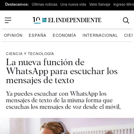
Destacamos:
Últimas noticias
Una nueva vida
Valle Salvaje
Ingreso Míni
OPINIÓN
ESPAÑA
ECONOMÍA
INTERNACIONAL
CIE
CIENCIA Y TECNOLOGÍA
La nueva función de
WhatsApp para escuchar los
mensajes de texto
Ya puedes escuchar con WhatsApp los
mensajes de texto de la misma forma que
escuchas los mensajes de voz desde el móvil,