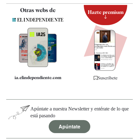
Contacto
Otras webs de
Hazte premium
Suscripción
Newsletter
Apps
Quiénes somos
Especificaciones
ia.elindependiente.com
Suscríbete
Apúntate a nuestra Newsletter y entérate de lo que
está pasando
Apúntate