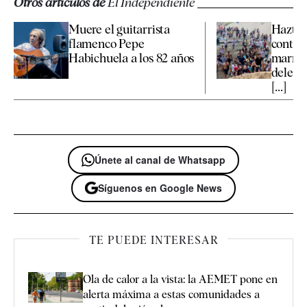
Otros artículos de
El Independiente
Muere el guitarrista
Hazte 
flamenco Pepe
contra
Habichuela a los 82 años
marroq
delega
[...]
Únete al canal de Whatsapp
Síguenos en Google News
TE PUEDE INTERESAR
Ola de calor a la vista: la AEMET pone en
alerta máxima a estas comunidades a