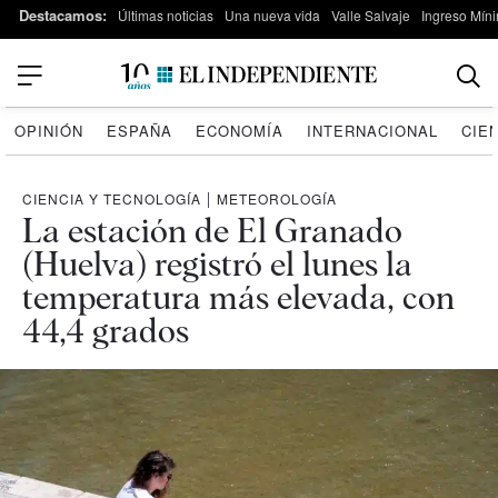
Destacamos:
Últimas noticias
Una nueva vida
Valle Salvaje
Ingreso Míni
OPINIÓN
ESPAÑA
ECONOMÍA
INTERNACIONAL
CIE
CIENCIA Y TECNOLOGÍA
|
METEOROLOGÍA
La estación de El Granado
(Huelva) registró el lunes la
temperatura más elevada, con
44,4 grados