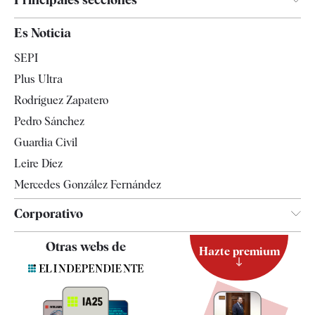
España
Es Noticia
Economía
SEPI
Internacional
Plus Ultra
Gente
Rodríguez Zapatero
Televisión
Pedro Sánchez
Tendencias
Guardia Civil
Leire Díez
Mercedes González Fernández
Corporativo
Contacto
Otras webs de
Hazte premium
Suscripción
Newsletter
Apps