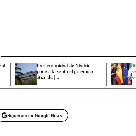
oni
La Comunidad de Madrid
I
pone a la venta el polémico
G
ático de [...]
c
Síguenos en Google News