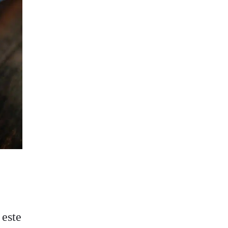
l
 este