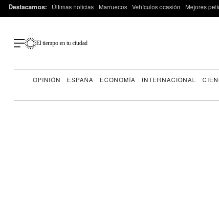
Destacamos:
Últimas noticias
Marruecos
Vehículos ocasión
Mejores pelí
El tiempo en tu ciudad
OPINIÓN
ESPAÑA
ECONOMÍA
INTERNACIONAL
CIEN