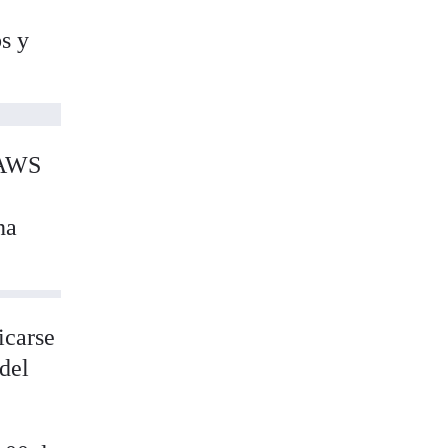
s y
, AWS
na
icarse
 del