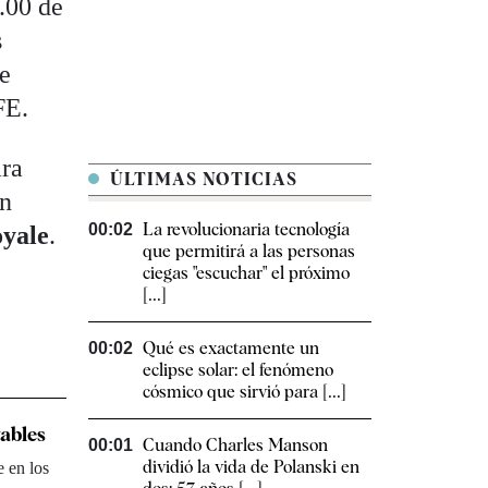
1.00 de
s
de
FE.
ara
ÚLTIMAS NOTICIAS
ón
La revolucionaria tecnología
00:02
oyale
.
que permitirá a las personas
ciegas "escuchar" el próximo
[...]
Qué es exactamente un
00:02
eclipse solar: el fenómeno
cósmico que sirvió para [...]
vables
Cuando Charles Manson
00:01
dividió la vida de Polanski en
e en los