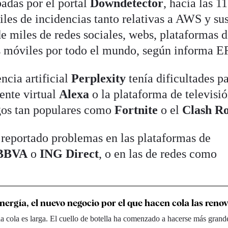
badas por el portal
Downdetector
, hacia las 1
les de incidencias tanto relativas a AWS y su
e miles de redes sociales, webs, plataformas 
s móviles por todo el mundo, según informa E
ncia artificial
Perplexity
tenía dificultades p
tente virtual
Alexa
o la plataforma de televisi
gos tan populares como
Fortnite
o el
Clash R
reportado problemas en las plataformas de
BBVA
o
ING Direct
, o en las de redes como
ergía, el nuevo negocio por el que hacen cola las reno
 la cola es larga. El cuello de botella ha comenzado a hacerse más grand