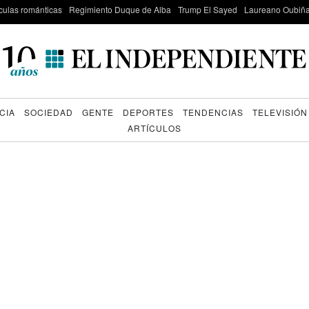
culas románticas
Regimiento Duque de Alba
Trump El Sayed
Laureano Oubiña
CIA
SOCIEDAD
GENTE
DEPORTES
TENDENCIAS
TELEVISIÓN
ARTÍCULOS