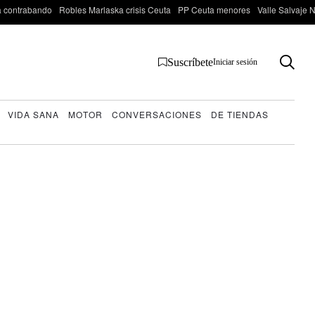
 contrabando
Robles Marlaska crisis Ceuta
PP Ceuta menores
Valle Salvaje N
Suscríbete
Iniciar sesión
VIDA SANA
MOTOR
CONVERSACIONES
DE TIENDAS