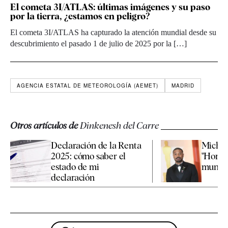
El cometa 3I/ATLAS: últimas imágenes y su paso
por la tierra, ¿estamos en peligro?
El cometa 3I/ATLAS ha capturado la atención mundial desde su
descubrimiento el pasado 1 de julio de 2025 por la […]
AGENCIA ESTATAL DE METEOROLOGÍA (AEMET)
MADRID
Otros artículos de
Dinkenesh del Carre
Declaración de la Renta
Michae
2025: cómo saber el
"Hombr
estado de mi
mundo" 
declaración