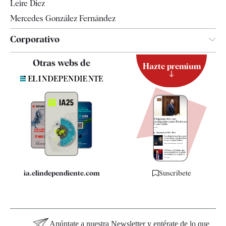
Leire Díez
Mercedes González Fernández
Corporativo
Contacto
Otras webs de
Hazte premium
Suscripción
Newsletter
Apps
Quiénes somos
Especificaciones
ia.elindependiente.com
Suscríbete
Apúntate a nuestra Newsletter y entérate de lo que