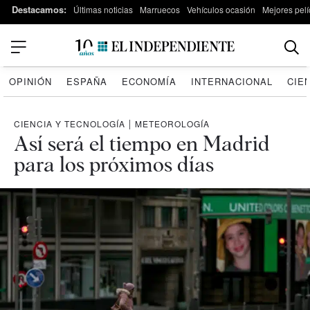
Destacamos:
Últimas noticias
Marruecos
Vehículos ocasión
Mejores pelí
OPINIÓN
ESPAÑA
ECONOMÍA
INTERNACIONAL
CIE
CIENCIA Y TECNOLOGÍA
|
METEOROLOGÍA
Así será el tiempo en Madrid
para los próximos días