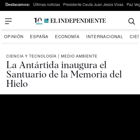
Destacamos:
Últimas noticias
Presidente Ceuta Juan Jesús Vivas
Paz Ve
OPINIÓN
ESPAÑA
ECONOMÍA
INTERNACIONAL
CIE
CIENCIA Y TECNOLOGÍA
|
MEDIO AMBIENTE
La Antártida inaugura el
Santuario de la Memoria del
Hielo