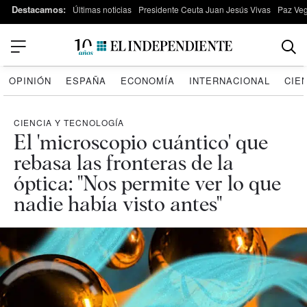
Destacamos:
Últimas noticias
Presidente Ceuta Juan Jesús Vivas
Paz Ve
OPINIÓN
ESPAÑA
ECONOMÍA
INTERNACIONAL
CIE
CIENCIA Y TECNOLOGÍA
El 'microscopio cuántico' que
rebasa las fronteras de la
óptica: "Nos permite ver lo que
nadie había visto antes"