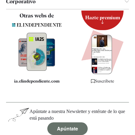
Corporativo
Contacto
Otras webs de
Hazte premium
Suscripción
Newsletter
Apps
Quiénes somos
Especificaciones
ia.elindependiente.com
Suscríbete
Apúntate a nuestra Newsletter y entérate de lo que
está pasando
Apúntate