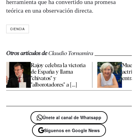
herramienta que ha convertido una promesa
teórica en una observación directa.
CIENCIA
Otros artículos de
Claudio Tornamira
Rajoy celebra la victoria
Muere a
de España y llama
actriz 
"chivatos" y
entraña
"alborotadores" a [...]
Únete al canal de Whatsapp
Síguenos en Google News