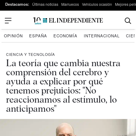
Destacamos:
Últimas noticias
Marruecos
Vehículos ocasión
Mejores pelí
OPINIÓN
ESPAÑA
ECONOMÍA
INTERNACIONAL
CIE
CIENCIA Y TECNOLOGÍA
La teoría que cambia nuestra
comprensión del cerebro y
ayuda a explicar por qué
tenemos prejuicios: "No
reaccionamos al estímulo, lo
anticipamos"