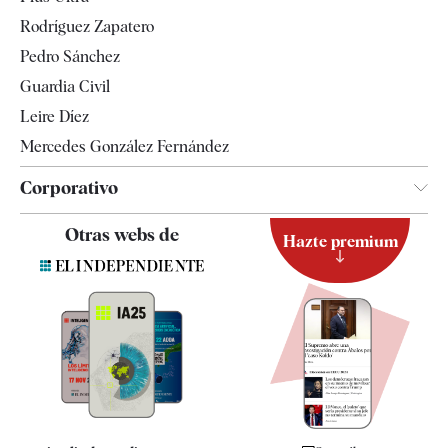
Gente
Rodríguez Zapatero
Televisión
Pedro Sánchez
Tendencias
Guardia Civil
Leire Díez
Mercedes González Fernández
Corporativo
Contacto
Otras webs de
Hazte premium
Suscripción
Newsletter
Apps
Quiénes somos
Especificaciones