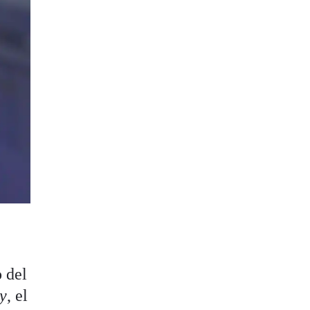
 del
y
, el