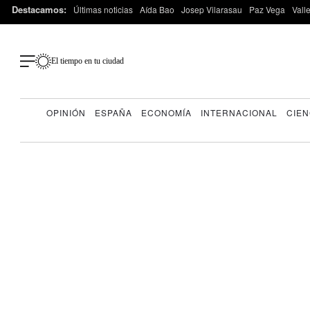
Destacamos:
Últimas noticias
Aída Bao
Josep Vilarasau
Paz Vega
Vall
El tiempo en tu ciudad
OPINIÓN
ESPAÑA
ECONOMÍA
INTERNACIONAL
CIEN