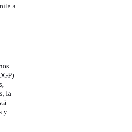
mite a
imos
(DGP)
s,
, la
stá
s y