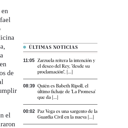
 en
fael
o
dicina
a,
ÚLTIMAS NOTICIAS
la
Zarzuela reitera la intención y
11:05
 en
el deseo del Rey, "desde su
os de
proclamación", [...]
al
Quién es Babeth Ripoll, el
08:39
umplir
último fichaje de 'La Promesa'
que da [...]
Paz Vega es una sargento de la
00:02
n el
Guardia Civil en la nueva [...]
iraron