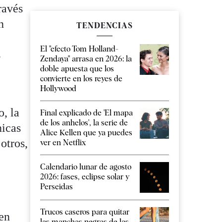
ravés
n
TENDENCIAS
El "efecto Tom Holland-
s
Zendaya" arrasa en 2026: la
doble apuesta que los
convierte en los reyes de
Hollywood
o, la
Final explicado de 'El mapa
de los anhelos', la serie de
nicas
Alice Kellen que ya puedes
otros,
ver en Netflix
Calendario lunar de agosto
2026: fases, eclipse solar y
Perseidas
Trucos caseros para quitar
 en
las manchas negras de las