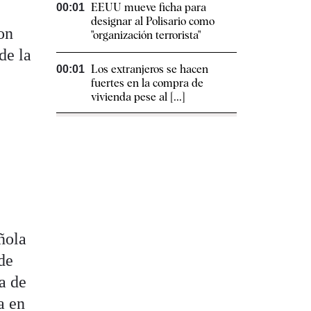
EEUU mueve ficha para
00:01
designar al Polisario como
on
"organización terrorista"
de la
Los extranjeros se hacen
00:01
fuertes en la compra de
vivienda pese al [...]
o
ñola
 de
ra de
a en