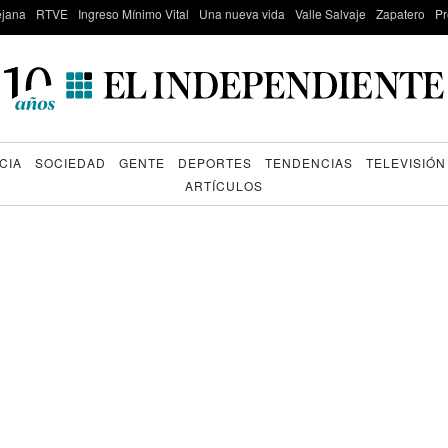
lejana
RTVE
Ingreso Mínimo Vital
Una nueva vida
Valle Salvaje
Zapatero
Pr
CIA
SOCIEDAD
GENTE
DEPORTES
TENDENCIAS
TELEVISIÓN
ARTÍCULOS