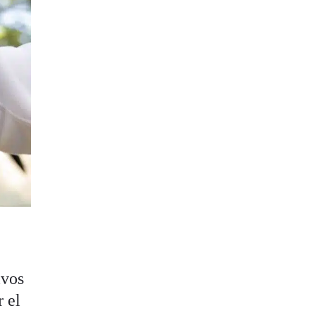
ivos
r el