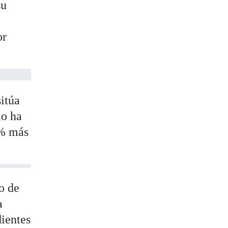
su
or
sitúa
mo ha
2% más
o de
a
dientes