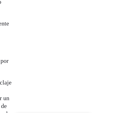
o
ente
 por
claje
r un
 de