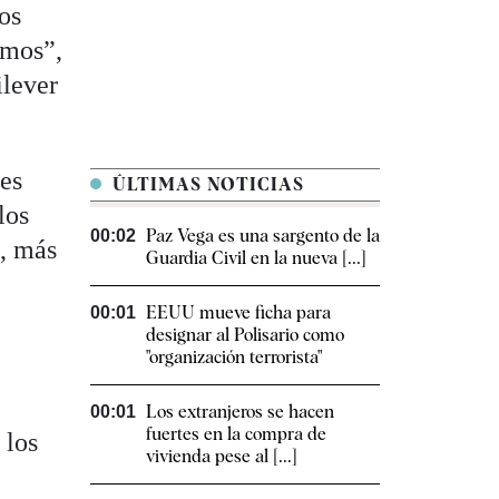
os
amos”,
ilever
jes
ÚLTIMAS NOTICIAS
los
Paz Vega es una sargento de la
00:02
o, más
Guardia Civil en la nueva [...]
EEUU mueve ficha para
00:01
designar al Polisario como
"organización terrorista"
Los extranjeros se hacen
00:01
fuertes en la compra de
 los
vivienda pese al [...]