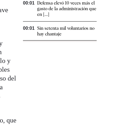
Defensa elevó 10 veces más el
00:01
gasto de la administración que
ave
en [...]
l
Sin setenta mil voluntarios no
00:01
hay chantaje
y
n
lo y
bles
so del
ia
s
o, que