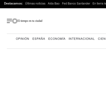
Destacamos:
Últimas noticias
Aída Bao
Fed Banco Santander
En tierra 
El tiempo en tu ciudad
OPINIÓN
ESPAÑA
ECONOMÍA
INTERNACIONAL
CIEN