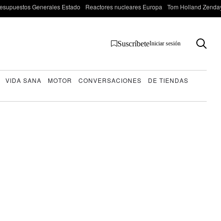
esupuestos Generales Estado
Reactores nucleares Europa
Tom Holland Zenda
Suscríbete
Iniciar sesión
VIDA SANA
MOTOR
CONVERSACIONES
DE TIENDAS