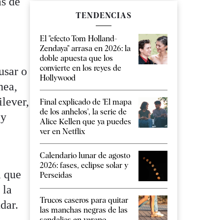
as de
TENDENCIAS
El "efecto Tom Holland-
Zendaya" arrasa en 2026: la
doble apuesta que los
convierte en los reyes de
usar o
Hollywood
nea,
lever,
Final explicado de 'El mapa
de los anhelos', la serie de
 y
Alice Kellen que ya puedes
ver en Netflix
Calendario lunar de agosto
2026: fases, eclipse solar y
a que
Perseidas
 la
Trucos caseros para quitar
dar.
las manchas negras de las
sandalias en verano