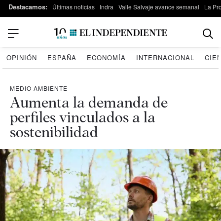
Destacamos:
Últimas noticias
Indra
Valle Salvaje avance semanal
La Pr
OPINIÓN
ESPAÑA
ECONOMÍA
INTERNACIONAL
CIE
MEDIO AMBIENTE
Aumenta la demanda de
perfiles vinculados a la
sostenibilidad