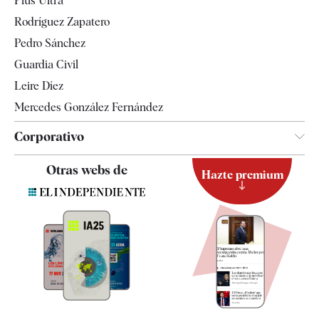
Plus Ultra
Gente
Rodríguez Zapatero
Televisión
Pedro Sánchez
Tendencias
Guardia Civil
Leire Díez
Mercedes González Fernández
Corporativo
Contacto
Otras webs de
Hazte premium
Suscripción
Newsletter
Apps
Quiénes somos
Especificaciones