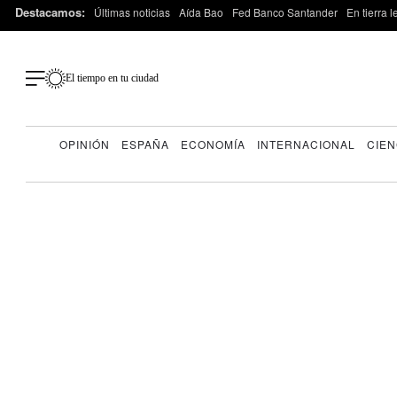
Destacamos:
Últimas noticias
Aída Bao
Fed Banco Santander
En tierra 
El tiempo en tu ciudad
OPINIÓN
ESPAÑA
ECONOMÍA
INTERNACIONAL
CIEN