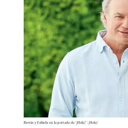
Bertín y Fabiola en la portada de '¡Hola!' |
¡Hola!