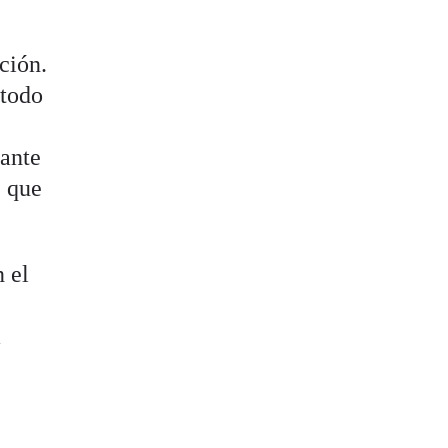
ción.
 todo
tante
e que
 el
a