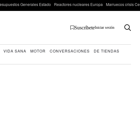
esupuestos Generales Estado
Reactores nucleares Europa
Marruecos crisis Ce
Suscríbete
Iniciar sesión
VIDA SANA
MOTOR
CONVERSACIONES
DE TIENDAS