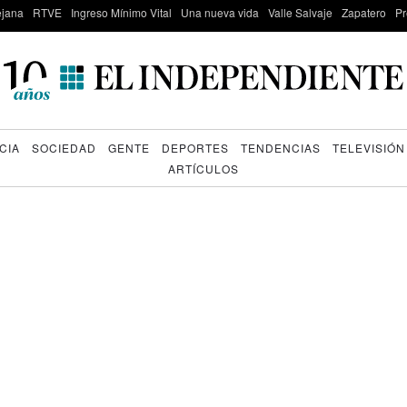
lejana
RTVE
Ingreso Mínimo Vital
Una nueva vida
Valle Salvaje
Zapatero
Pr
CIA
SOCIEDAD
GENTE
DEPORTES
TENDENCIAS
TELEVISIÓN
ARTÍCULOS