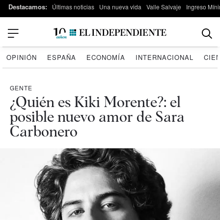
Destacamos:
Últimas noticias
Una nueva vida
Valle Salvaje
Ingreso Míni
OPINIÓN
ESPAÑA
ECONOMÍA
INTERNACIONAL
CIE
GENTE
¿Quién es Kiki Morente?: el
posible nuevo amor de Sara
Carbonero