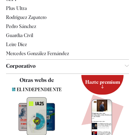
Internacional
Plus Ultra
Gente
Rodríguez Zapatero
Televisión
Pedro Sánchez
Tendencias
Guardia Civil
Leire Díez
Mercedes González Fernández
Corporativo
Contacto
Otras webs de
Hazte premium
Suscripción
Newsletter
Apps
Quiénes somos
Especificaciones