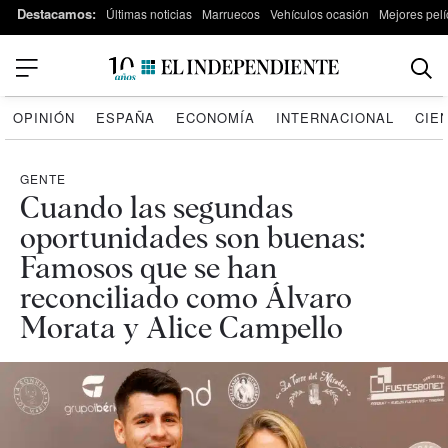
Destacamos:
Últimas noticias
Marruecos
Vehículos ocasión
Mejores pelí
OPINIÓN
ESPAÑA
ECONOMÍA
INTERNACIONAL
CIE
GENTE
Cuando las segundas
oportunidades son buenas:
Famosos que se han
reconciliado como Álvaro
Morata y Alice Campello