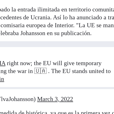
do la entrada ilimitada en territorio comunit
ocedentes de Ucrania. Así lo ha anunciado a tr
 comisaria europea de Interior. "La UE se man
elebraba Johansson en su publicación.
HA
right now; the EU will give temporary
eing the war in 🇺🇦 . The EU stands united to
in
lvaJohansson)
March 3, 2022
medida de histórica, ya que es la primera vez 