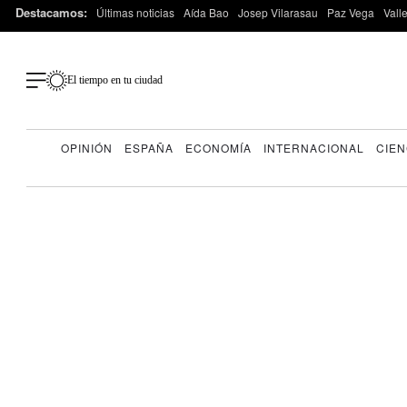
Destacamos:
Últimas noticias
Aída Bao
Josep Vilarasau
Paz Vega
Vall
El tiempo en tu ciudad
OPINIÓN
ESPAÑA
ECONOMÍA
INTERNACIONAL
CIEN