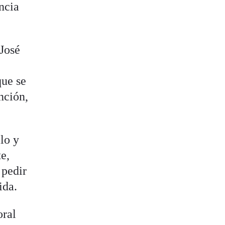
encia
 José
que se
nción,
ilo y
e,
 pedir
ida.
oral