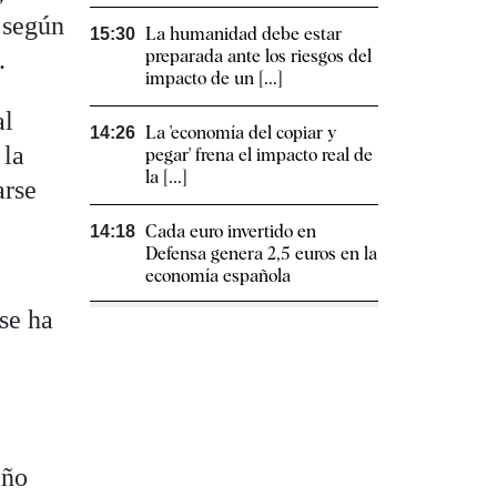
 según
La humanidad debe estar
15:30
.
preparada ante los riesgos del
impacto de un [...]
al
La 'economía del copiar y
14:26
 la
pegar' frena el impacto real de
la [...]
arse
Cada euro invertido en
14:18
Defensa genera 2,5 euros en la
economía española
se ha
año