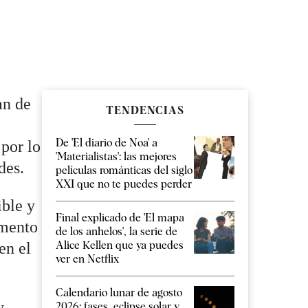
an de
TENDENCIAS
De 'El diario de Noa' a
 por lo
'Materialistas': las mejores
des.
películas románticas del siglo
XXI que no te puedes perder
ible y
Final explicado de 'El mapa
omento
de los anhelos', la serie de
Alice Kellen que ya puedes
en el
ver en Netflix
Calendario lunar de agosto
y
2026: fases, eclipse solar y