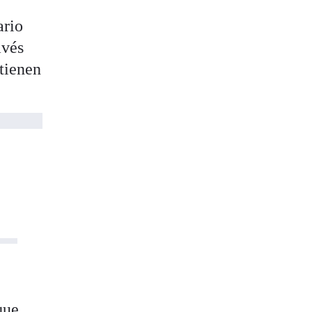
ario
avés
tienen
que