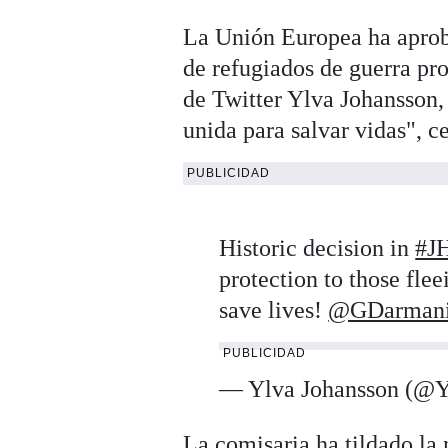
La Unión Europea ha aproba
de refugiados de guerra pr
de Twitter Ylva Johansson,
unida para salvar vidas", c
PUBLICIDAD
Historic decision in
#J
protection to those fle
save lives!
@GDarman
PUBLICIDAD
— Ylva Johansson (@Y
La comisaria ha tildado la 