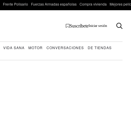
Frente Polisario
Fuerzas Armadas españolas
Compra vivienda
Mejores pelí
Suscríbete
Iniciar sesión
VIDA SANA
MOTOR
CONVERSACIONES
DE TIENDAS