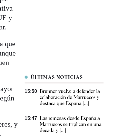
ativa
 UE y
ar.
a que
aunque
quen
ÚLTIMAS NOTICIAS
mayor
Brunner vuelve a defender la
15:50
según
colaboración de Marruecos y
destaca que España [...]
Las remesas desde España a
15:47
res, y
Marruecos se triplican en una
década y [...]
,