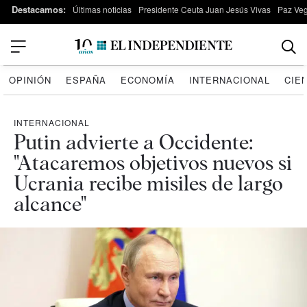
Destacamos:
Últimas noticias
Presidente Ceuta Juan Jesús Vivas
Paz Ve
OPINIÓN
ESPAÑA
ECONOMÍA
INTERNACIONAL
CIE
INTERNACIONAL
Putin advierte a Occidente:
"Atacaremos objetivos nuevos si
Ucrania recibe misiles de largo
alcance"