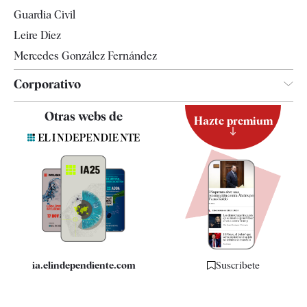
Tendencias
Guardia Civil
Leire Díez
Mercedes González Fernández
Corporativo
Contacto
Otras webs de
Hazte premium
Suscripción
Newsletter
Apps
Quiénes somos
Especificaciones
ia.elindependiente.com
Suscríbete