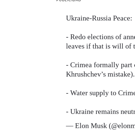
PUBLICIDAD
Ukraine-Russia Peace:
- Redo elections of an
leaves if that is will of
- Crimea formally part o
Khrushchev’s mistake).
- Water supply to Crim
- Ukraine remains neutr
— Elon Musk (@elon