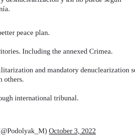
nía.
better peace plan.
rritories. Including the annexed Crimea.
litarization and mandatory denuclearization s
n others.
ough international tribunal.
(@Podolyak_M)
October 3, 2022