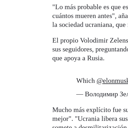
"Lo más probable es que est
cuántos mueren antes", aña
la sociedad ucraniana, que r
El propio Volodimir Zelens
sus seguidores, preguntand
que apoya a Rusia.
Which
@elonmus
— Володимир Зе
Mucho más explícito fue s
mejor". "Ucrania libera sus
somete a desmilitarización