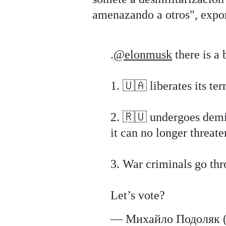
amenazando a otros", expo
.
@elonmusk
there is a 
1. 🇺🇦 liberates its te
2. 🇷🇺 undergoes demi
it can no longer threate
3. War criminals go thr
Let’s vote?
— Михайло Подоляк 