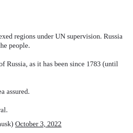
nexed regions under UN supervision. Russia
 the people.
f Russia, as it has been since 1783 (until
ea assured.
al.
musk)
October 3, 2022