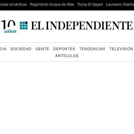
culas románticas
Regimiento Duque de Alba
Trump El Sayed
Laureano Oubiña
CIA
SOCIEDAD
GENTE
DEPORTES
TENDENCIAS
TELEVISIÓN
ARTÍCULOS