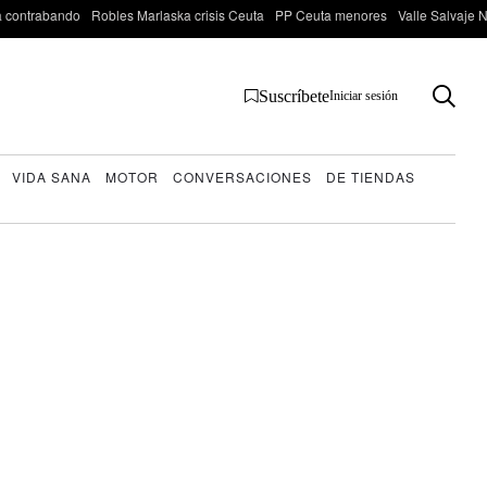
 contrabando
Robles Marlaska crisis Ceuta
PP Ceuta menores
Valle Salvaje N
Suscríbete
Iniciar sesión
VIDA SANA
MOTOR
CONVERSACIONES
DE TIENDAS