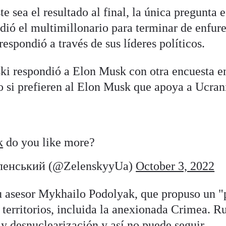
e sea el resultado al final, la única pregunta e
dió el multimillonario para terminar de enfure
espondió a través de sus líderes políticos.
ki respondió a Elon Musk con otra encuesta e
o si prefieren al Elon Musk que apoya a Ucrani
k
do you like more?
ленський (@ZelenskyyUa)
October 3, 2022
u asesor Mykhailo Podolyak, que propuso un "
 territorios, incluida la anexionada Crimea. Ru
 y desnuclearización y así no puede seguir