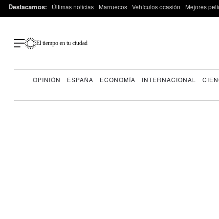
Destacamos:
Últimas noticias
Marruecos
Vehículos ocasión
Mejores pelí
El tiempo en tu ciudad
OPINIÓN
ESPAÑA
ECONOMÍA
INTERNACIONAL
CIEN