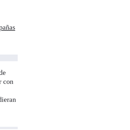
pañas
 de
r con
dieran