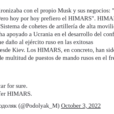
 ironizaba con el propio Musk y sus negocios: 
 Pero hoy por hoy prefiero el HIMARS". HIM
 'Sistema de cohetes de artillería de alta movil
ha apoyado a Ucrania en el desarrollo del conf
e daño al ejército ruso en las exitosas
desde Kiev. Los HIMARS, en concreto, han sid
de multitud de puestos de mando rusos en el fr
car for sure.
efer HIMARS.
доляк (@Podolyak_M)
October 3, 2022