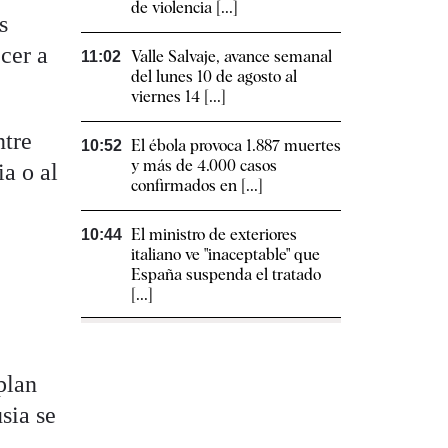
de violencia [...]
s
cer a
Valle Salvaje, avance semanal
11:02
del lunes 10 de agosto al
viernes 14 [...]
ntre
El ébola provoca 1.887 muertes
10:52
y más de 4.000 casos
a o al
confirmados en [...]
El ministro de exteriores
10:44
italiano ve "inaceptable" que
España suspenda el tratado
[...]
plan
sia se