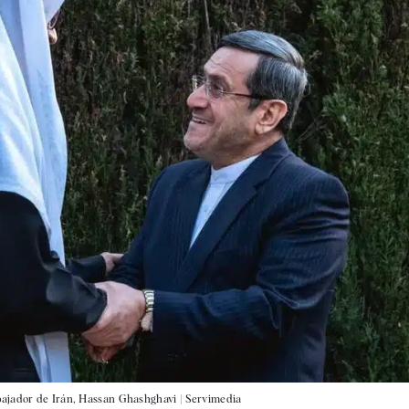
bajador de Irán, Hassan Ghashghavi |
Servimedia