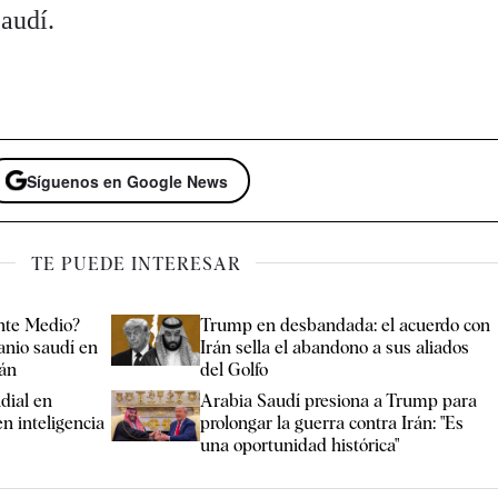
Saudí.
Síguenos en Google News
TE PUEDE INTERESAR
ente Medio?
Trump en desbandada: el acuerdo con
anio saudí en
Irán sella el abandono a sus aliados
rán
del Golfo
dial en
Arabia Saudí presiona a Trump para
n inteligencia
prolongar la guerra contra Irán: "Es
una oportunidad histórica"