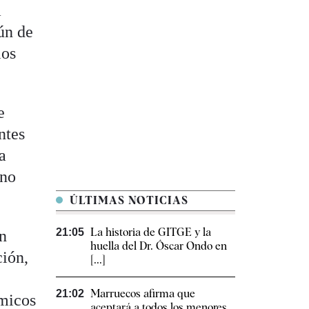
a
ún de
ios
e
ntes
a
 no
ÚLTIMAS NOTICIAS
La historia de GITGE y la
21:05
ón
huella del Dr. Óscar Ondo en
ción,
[...]
Marruecos afirma que
21:02
ómicos
aceptará a todos los menores