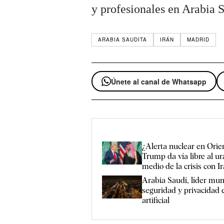
y profesionales en Arabia 
ARABIA SAUDITA
IRÁN
MADRID
Únete al canal de Whatsapp
¿Alerta nuclear en Ori
Trump da vía libre al ur
medio de la crisis con I
Arabia Saudí, líder mun
seguridad y privacidad e
artificial