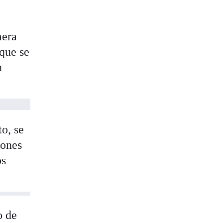
mera
 que se
n
to, se
iones
os
o de