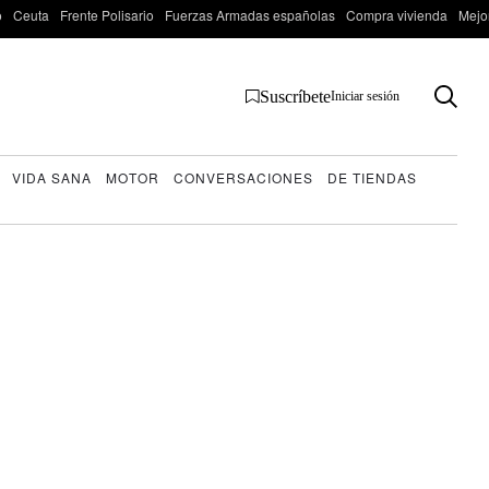
o
Ceuta
Frente Polisario
Fuerzas Armadas españolas
Compra vivienda
Mejo
Suscríbete
Iniciar sesión
VIDA SANA
MOTOR
CONVERSACIONES
DE TIENDAS