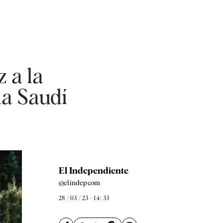
 a la
a Saudí
El Independiente
@elindepcom
28 / 03 / 23 - 14: 33