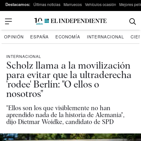
Destacamos:
Últimas noticias
Marruecos
Vehículos ocasión
Mejores pelí
OPINIÓN
ESPAÑA
ECONOMÍA
INTERNACIONAL
CIE
INTERNACIONAL
Scholz llama a la movilización
para evitar que la ultraderecha
'rodee' Berlín: "O ellos o
nosotros"
"Ellos son los que visiblemente no han
aprendido nada de la historia de Alemania",
dijo Dietmar Woidke, candidato de SPD