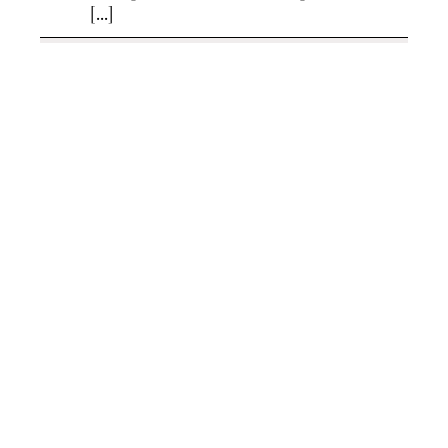
[...]