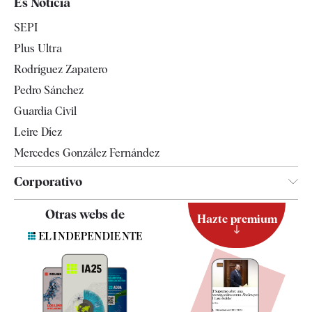
Es Noticia
Economía
SEPI
Internacional
Plus Ultra
Gente
Rodríguez Zapatero
Televisión
Pedro Sánchez
Tendencias
Guardia Civil
Leire Díez
Mercedes González Fernández
Corporativo
Contacto
Otras webs de
Hazte premium
Suscripción
Newsletter
Apps
Quiénes somos
Especificaciones