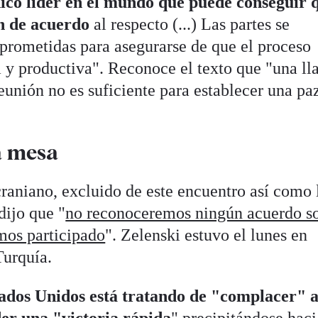
ico líder en el mundo que puede conseguir 
n de acuerdo
al respecto (...) Las partes se
rometidas para asegurarse de que el proceso
 y productiva". Reconoce el texto que "una l
eunión no es suficiente para establecer una pa
a mesa
craniano, excluido de este encuentro así como 
dijo que "
no reconoceremos ningún acuerdo s
mos participado
". Zelenski estuvo el lunes en
Turquía.
tados Unidos está tratando de "complacer" 
er una "victoria rápida
" precipitándose haci