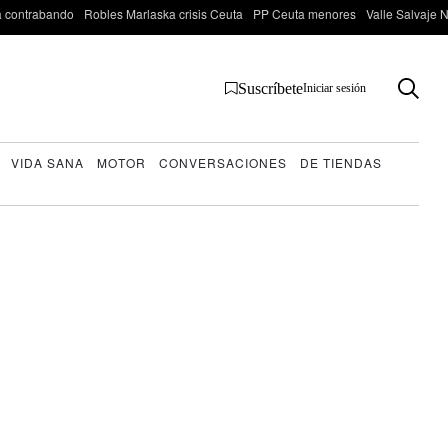
 contrabando
Robles Marlaska crisis Ceuta
PP Ceuta menores
Valle Salvaje N
Suscríbete
Iniciar sesión
VIDA SANA
MOTOR
CONVERSACIONES
DE TIENDAS