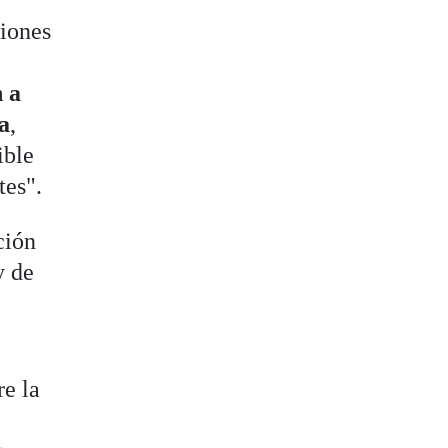
siones
 a
ia
,
ible
tes".
ción
y de
re la