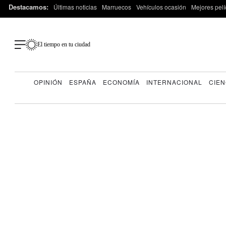
Destacamos:
Últimas noticias
Marruecos
Vehículos ocasión
Mejores pelí
El tiempo en tu ciudad
OPINIÓN
ESPAÑA
ECONOMÍA
INTERNACIONAL
CIEN