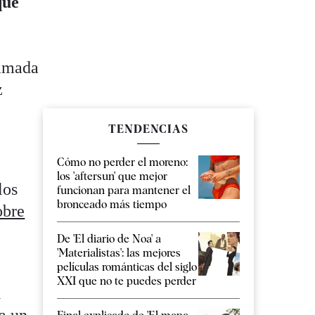
que
lamada
z
TENDENCIAS
Cómo no perder el moreno:
los 'aftersun' que mejor
los
funcionan para mantener el
bronceado más tiempo
obre
De 'El diario de Noa' a
'Materialistas': las mejores
películas románticas del siglo
XXI que no te puedes perder
a
a un