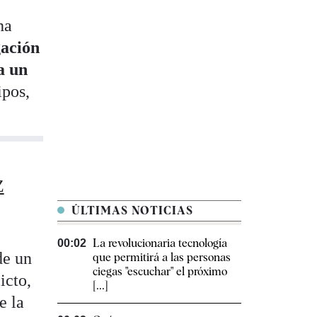
ha
ación
a un
ipos,
Z
ÚLTIMAS NOTICIAS
La revolucionaria tecnología
00:02
de un
que permitirá a las personas
ciegas "escuchar" el próximo
icto,
[...]
e la