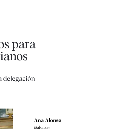
os para
nianos
a delegación
Ana Alonso
@alonsay