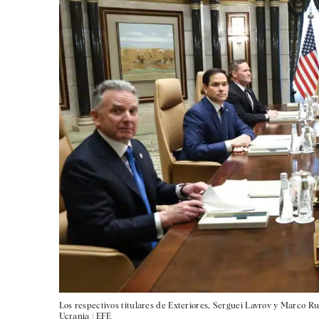
Los respectivos titulares de Exteriores, Serguei Lavrov y Marco Rub
Ucrania |
EFE