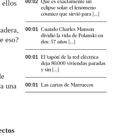
Qué es exactamente un
00:02
 ellos
eclipse solar: el fenómeno
cósmico que sirvió para [...]
radera,
Cuando Charles Manson
00:01
dividió la vida de Polanski en
ne eso?
dos: 57 años [...]
El 'tapón' de la red eléctrica
00:01
deja 80.000 viviendas paradas
y sin [...]
de
ra una
Las cartas de Marruecos
00:01
ectos