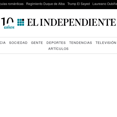
culas románticas
Regimiento Duque de Alba
Trump El Sayed
Laureano Oubiña
CIA
SOCIEDAD
GENTE
DEPORTES
TENDENCIAS
TELEVISIÓN
ARTÍCULOS