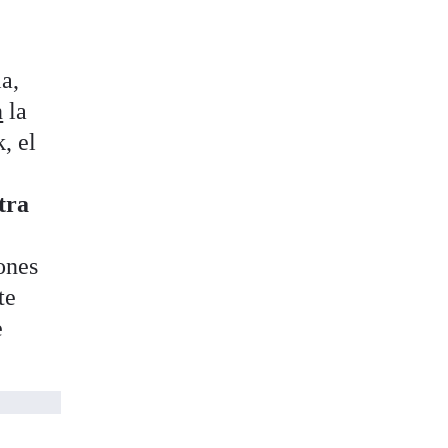
a,
n
la
, el
tra
ones
te
e