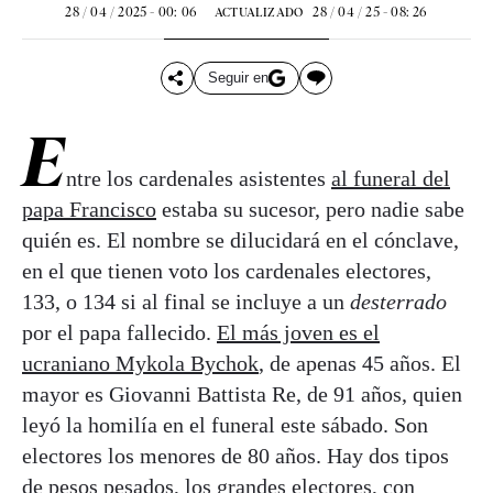
28 / 04 / 2025 - 00: 06
28 / 04 / 25 - 08: 26
ACTUALIZADO
Seguir en
E
ntre los cardenales asistentes
al funeral del
papa Francisco
estaba su sucesor, pero nadie sabe
quién es. El nombre se dilucidará en el cónclave,
en el que tienen voto los cardenales electores,
133, o 134 si al final se incluye a un
desterrado
por el papa fallecido.
El más joven es el
ucraniano Mykola Bychok
, de apenas 45 años. El
mayor es Giovanni Battista Re, de 91 años, quien
leyó la homilía en el funeral este sábado. Son
electores los menores de 80 años. Hay dos tipos
de pesos pesados, los grandes electores, con