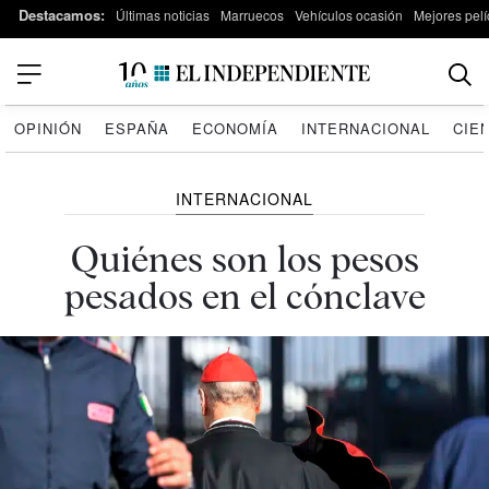
Destacamos:
Últimas noticias
Marruecos
Vehículos ocasión
Mejores pelí
OPINIÓN
ESPAÑA
ECONOMÍA
INTERNACIONAL
CIE
INTERNACIONAL
Quiénes son los pesos
pesados en el cónclave