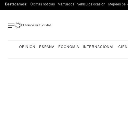
Destacamos:
Últimas noticias
Marruecos
Vehículos ocasión
Mejores pelí
El tiempo en tu ciudad
OPINIÓN
ESPAÑA
ECONOMÍA
INTERNACIONAL
CIEN