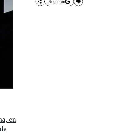
Seguir en
na, en
 de