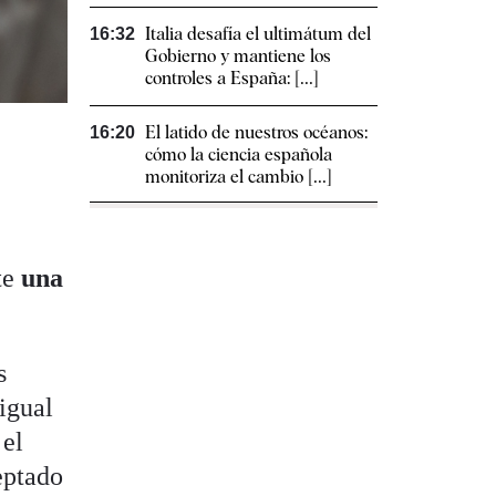
Italia desafía el ultimátum del
16:32
Gobierno y mantiene los
controles a España: [...]
El latido de nuestros océanos:
16:20
cómo la ciencia española
monitoriza el cambio [...]
te
una
s
igual
 el
eptado