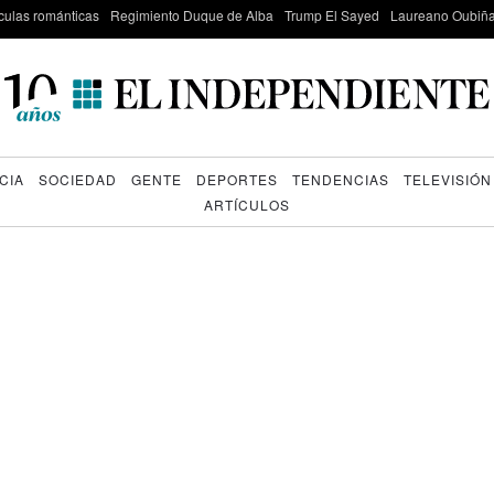
culas románticas
Regimiento Duque de Alba
Trump El Sayed
Laureano Oubiña
CIA
SOCIEDAD
GENTE
DEPORTES
TENDENCIAS
TELEVISIÓN
ARTÍCULOS