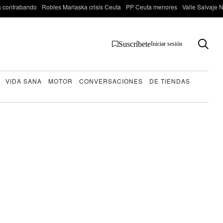
 contrabando
Robles Marlaska crisis Ceuta
PP Ceuta menores
Valle Salvaje N
Suscríbete
Iniciar sesión
VIDA SANA
MOTOR
CONVERSACIONES
DE TIENDAS