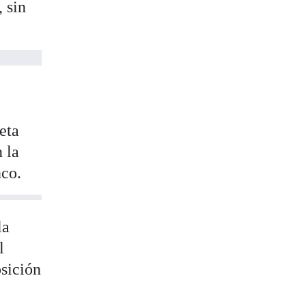
 sin
eta
 la
nco.
la
l
osición