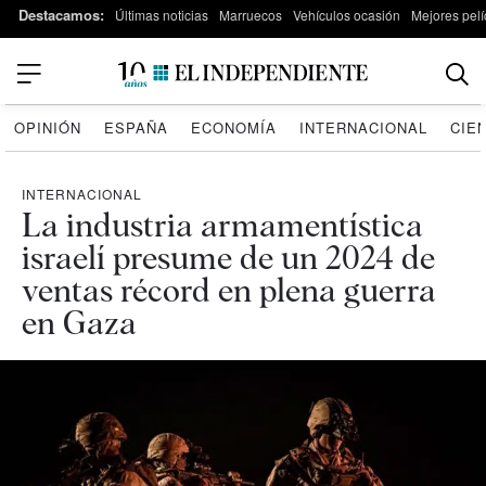
Destacamos:
Últimas noticias
Marruecos
Vehículos ocasión
Mejores pelí
OPINIÓN
ESPAÑA
ECONOMÍA
INTERNACIONAL
CIE
INTERNACIONAL
La industria armamentística
israelí presume de un 2024 de
ventas récord en plena guerra
en Gaza