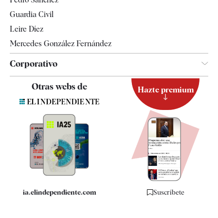
Tendencias
Guardia Civil
Leire Díez
Mercedes González Fernández
Corporativo
Contacto
Otras webs de
Hazte premium
Suscripción
Newsletter
Apps
Quiénes somos
Especificaciones
ia.elindependiente.com
Suscríbete