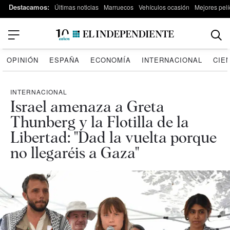
Destacamos:
Últimas noticias
Marruecos
Vehículos ocasión
Mejores pelí
OPINIÓN
ESPAÑA
ECONOMÍA
INTERNACIONAL
CIE
INTERNACIONAL
Israel amenaza a Greta
Thunberg y la Flotilla de la
Libertad: "Dad la vuelta porque
no llegaréis a Gaza"