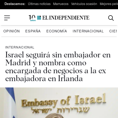
Destacamos:
Últimas noticias
Marruecos
Vehículos ocasión
Mejores pelí
OPINIÓN
ESPAÑA
ECONOMÍA
INTERNACIONAL
CIE
INTERNACIONAL
Israel seguirá sin embajador en
Madrid y nombra como
encargada de negocios a la ex
embajadora en Irlanda