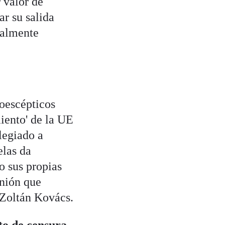
 valor de
ar su salida
nalmente
roescépticos
iento' de la UE
legiado a
elas da
o sus propias
unión que
, Zoltán Kovács.
to de censura