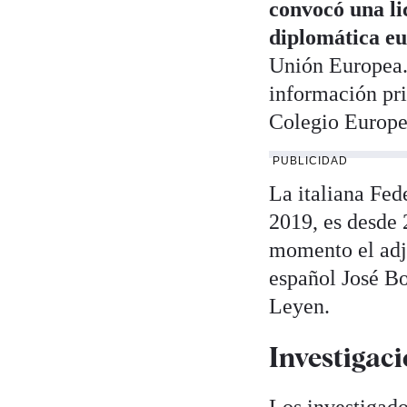
convocó una li
diplomática e
Unión Europea.
información pri
Colegio Europeo
PUBLICIDAD
La italiana Fed
2019, es desde 
momento el adju
español José Bo
Leyen.
Investigaci