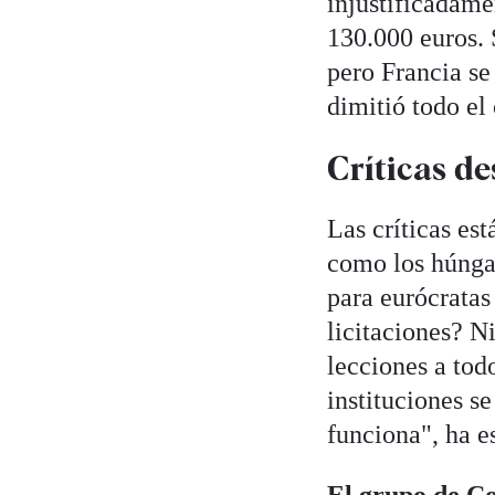
injustificadame
130.000 euros. 
pero Francia se
dimitió todo el
Críticas de
Las críticas es
como los húngar
para eurócratas
licitaciones? N
lecciones a tod
instituciones s
funciona", ha e
El grupo de Co