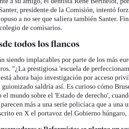
nte a su amigo, el dentista René Berthelot, por
Santer, presidente de la Comisión, intentó forz
 opuso a no ser que saliera también Santer. Fi
 colegio de comisarios.
sde todos los flancos
tán siendo implacables por parte de los más eu
os. "¿La prestigiosa 'escuela de perfeccionam
 está ahora bajo investigación por acceso privi
i guionizado saldría así. Es curioso cómo Brus
o el mundo sobre el 'Estado de derecho', cuand
e parecen más a una serie policíaca que a una 
scrito en X el portavoz del Gobierno húngaro
nservadores y Reformistas se plantea un vo