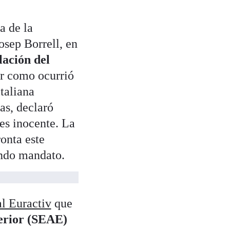
a de la
sep Borrell, en
lación del
ar como ocurrió
taliana
as, declaró
 es inocente. La
onta este
undo mandato.
al Euractiv
que
terior (SEAE)