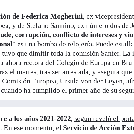
ción de Federica Mogherini
, ex vicepresident
a, y de Stefano Sannino, ex número dos de Jo
ude, corrupción, conflicto de intereses y vio
ional
" es una bomba de relojería. Puede estall
tuvo que dimitir toda la comisión Santer. La i
a ahora rectora del Colegio de Europa en Bruj
ras el martes,
tras ser arrestada
, y asegura que
a Comisión Europea, Ursula von der Leyen, afr
o cuando ha cumplido el primer año de su seg
ere a los años 2021-2022
,
según reveló el port
va. En ese momento,
el Servicio de Acción Ex