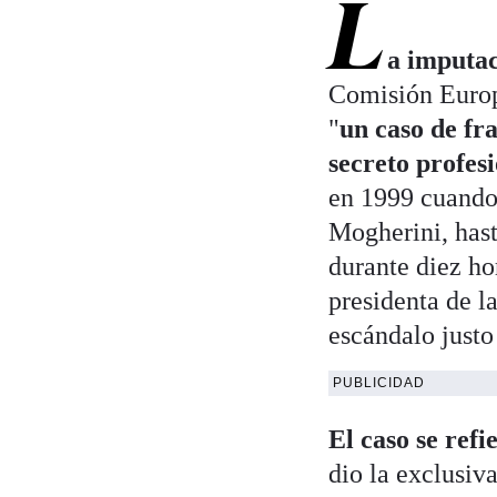
L
a imputa
Comisión Europe
"
un caso de fra
secreto profes
en 1999 cuando 
Mogherini, hast
durante diez ho
presidenta de l
escándalo just
PUBLICIDAD
El caso se refi
dio la exclusi