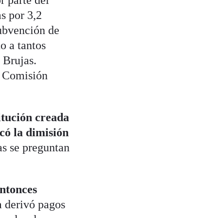
r parte del
s por 3,2
subvención de
o a tantos
 Brujas.
a Comisión
itución creada
có la dimisión
s se preguntan
entonces
a derivó pagos