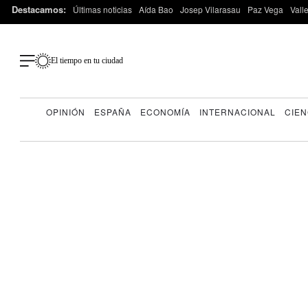
Destacamos:
Últimas noticias
Aída Bao
Josep Vilarasau
Paz Vega
Vall
El tiempo en tu ciudad
OPINIÓN
ESPAÑA
ECONOMÍA
INTERNACIONAL
CIEN