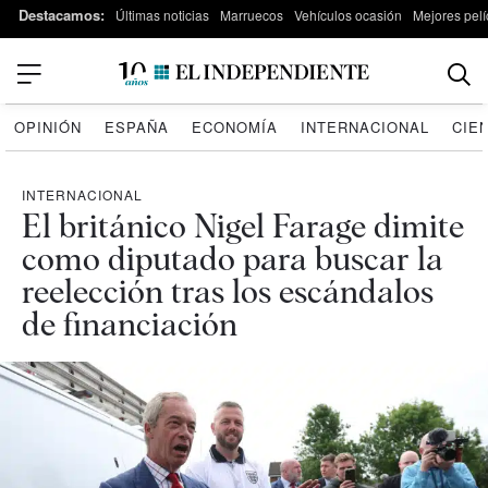
Destacamos:
Últimas noticias
Marruecos
Vehículos ocasión
Mejores pelí
OPINIÓN
ESPAÑA
ECONOMÍA
INTERNACIONAL
CIE
INTERNACIONAL
El británico Nigel Farage dimite
como diputado para buscar la
reelección tras los escándalos
de financiación