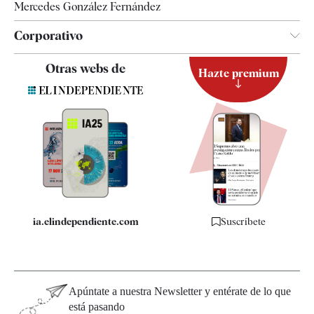
Mercedes González Fernández
Corporativo
Contacto
Otras webs de
Hazte premium
Suscripción
Newsletter
Apps
Quiénes somos
Especificaciones
ia.elindependiente.com
Suscríbete
Apúntate a nuestra Newsletter y entérate de lo que
está pasando