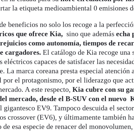
rtar la etiqueta medioambiental 0 emisiones 
 de beneficios no solo los recoge a la perfecci
tricos que ofrece Kia,
sino que además
echa 
prejuicios como autonomía, tiempos de recar
de cargadores.
El catálogo de Kia recoge una 
s eléctricos capaces de satisfacer las necesida
te. La marca coreana presta especial atención 
l por el protagonismo, por el liderazgo que ac
mercado. A este respecto,
Kia cubre con su g
 del mercado, desde el B-SUV con el nuevo 
 gigantesco EV9. Tampoco descuida el sector 
los crossover (EV6), y últimamente también h
o de esa especie de renacer del monovolumen, 