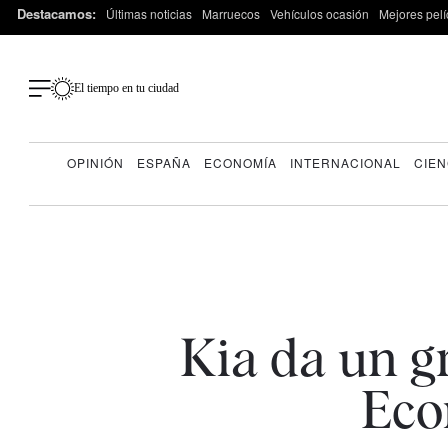
Destacamos:
Últimas noticias
Marruecos
Vehículos ocasión
Mejores pelí
El tiempo en tu ciudad
OPINIÓN
ESPAÑA
ECONOMÍA
INTERNACIONAL
CIEN
Kia da un gr
Eco