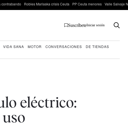
 contrabando
Robles Marlaska crisis Ceuta
PP Ceuta menores
Valle Salvaje N
Suscríbete
Iniciar sesión
VIDA SANA
MOTOR
CONVERSACIONES
DE TIENDAS
lo eléctrico:
 uso