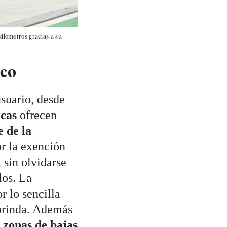
ilómetros gracias a su
ico
suario, desde
cas
ofrecen
e de la
r la exención
 sin olvidarse
los. La
 lo sencilla
 brinda. Además
s zonas de bajas