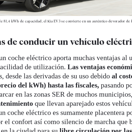
e 81,4 kWh de capacidad, el Kia EV3 se convierte en un auténtico devorador de k
s de conducir un vehículo eléctr
un coche eléctrico aporta muchas ventajas al u
cilidad de utilización.
Las ventajas económi
es, desde las derivadas de su uso debido
al cost
recio del kWh) hasta las fiscales,
pasando po
arcar en las zonas SER de muchos municipios,
tenimiento
que llevan aparejado estos vehícu
n coche eléctrico es sumamente placentera por
or el confort así como silencio de marcha que
 en la ciudad para su
libre circulación por la