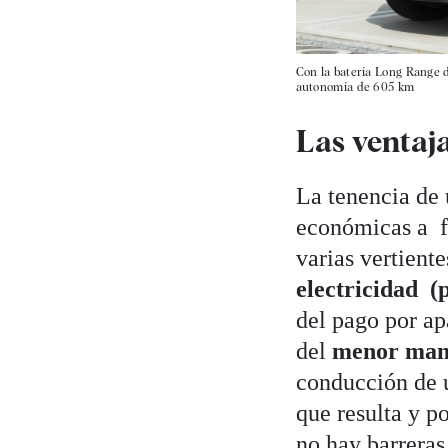
Con la batería Long Range d
autonomía de 605 km
Las ventaja
La tenencia de 
económicas a fa
varias vertient
electricidad (p
del pago por ap
del
menor man
conducción de u
que resulta y p
no hay barreras