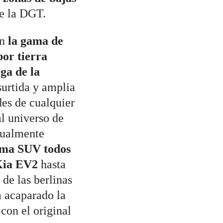
de la DGT.
ón
la gama de
por tierra
ga de la
surtida y amplia
des de cualquier
al universo de
tualmente
ama SUV todos
Kia EV2
hasta
de las berlinas
a acaparado la
con el original