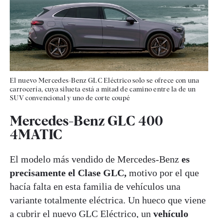
El nuevo Mercedes-Benz GLC Eléctrico solo se ofrece con una
carrocería, cuya silueta está a mitad de camino entre la de un
SUV convencional y uno de corte coupé
Mercedes-Benz GLC 400
4MATIC
El modelo más vendido de Mercedes-Benz
es
precisamente el Clase GLC,
motivo por el que
hacía falta en esta familia de vehículos una
variante totalmente eléctrica. Un hueco que viene
a cubrir el nuevo GLC Eléctrico, un
vehículo