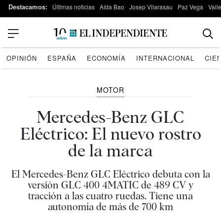
Destacamos:
Últimas noticias
Aída Bao
Josep Vilarasau
Paz Vega
Vall
OPINIÓN
ESPAÑA
ECONOMÍA
INTERNACIONAL
CIE
MOTOR
Mercedes-Benz GLC
Eléctrico: El nuevo rostro
de la marca
El Mercedes-Benz GLC Eléctrico debuta con la
versión GLC 400 4MATIC de 489 CV y
tracción a las cuatro ruedas. Tiene una
autonomía de más de 700 km