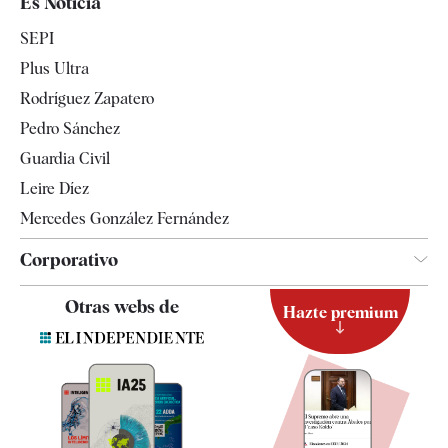
Es Noticia
Economía
SEPI
Internacional
Plus Ultra
Gente
Rodríguez Zapatero
Televisión
Pedro Sánchez
Tendencias
Guardia Civil
Leire Díez
Mercedes González Fernández
Corporativo
Contacto
Otras webs de
Hazte premium
Suscripción
Newsletter
Apps
Quiénes somos
Especificaciones