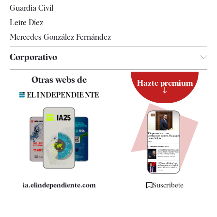
Guardia Civil
Leire Díez
Mercedes González Fernández
Corporativo
Contacto
Otras webs de
Hazte premium
Suscripción
Newsletter
Apps
Quiénes somos
Especificaciones
ia.elindependiente.com
Suscríbete