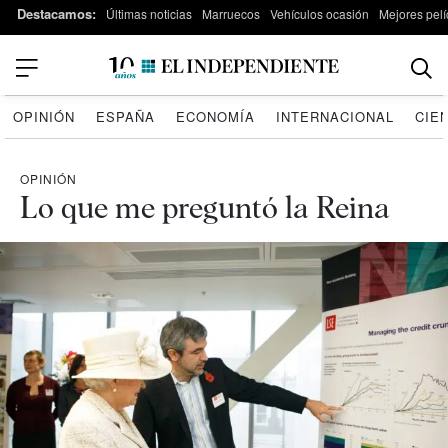
Destacamos:
Últimas noticias
Marruecos
Vehículos ocasión
Mejores pelí
OPINIÓN
ESPAÑA
ECONOMÍA
INTERNACIONAL
CIE
OPINIÓN
Lo que me preguntó la Reina