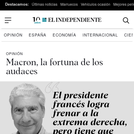
Destacamos:
Últimas noticias
Marruecos
Vehículos ocasión
Mejores pelí
OPINIÓN
ESPAÑA
ECONOMÍA
INTERNACIONAL
CIE
OPINIÓN
Macron, la fortuna de los
audaces