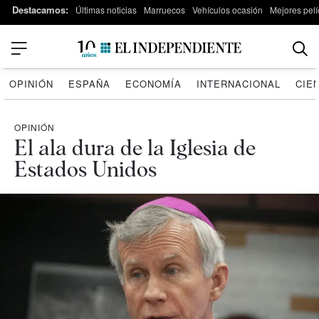
Destacamos:
Últimas noticias
Marruecos
Vehículos ocasión
Mejores pelí
OPINIÓN
ESPAÑA
ECONOMÍA
INTERNACIONAL
CIE
OPINIÓN
El ala dura de la Iglesia de
Estados Unidos