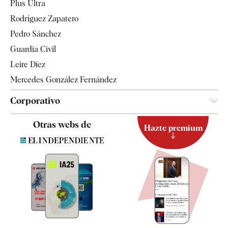
Plus Ultra
Gente
Rodríguez Zapatero
Televisión
Pedro Sánchez
Tendencias
Guardia Civil
Leire Díez
Mercedes González Fernández
Corporativo
Contacto
Otras webs de
Hazte premium
Suscripción
Newsletter
Apps
Quiénes somos
Especificaciones