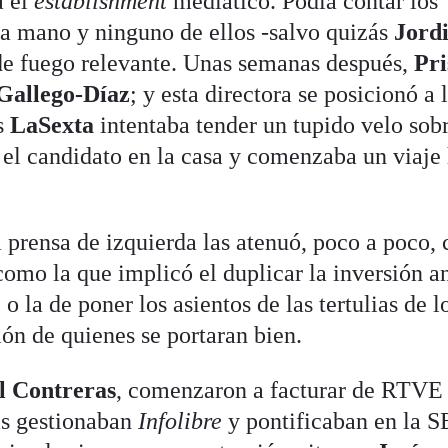
a el
establishment
mediático. Podía contar los
na mano y ninguno de ellos -salvo quizás
Jord
 de fuego relevante. Unas semanas después,
Pri
Gallego-Díaz
; y esta directora se posicionó a 
as
LaSexta
intentaba tender un tupido velo sobr
el candidato en la casa y comenzaba un viaje
la prensa de izquierda las atenuó, poco a poco,
como la que implicó el duplicar la inversión a
 o la de poner los asientos de las tertulias de l
ón de quienes se portaran bien.
l Contreras
, comenzaron a facturar de RTVE
as gestionaban
Infolibre
y pontificaban en la S