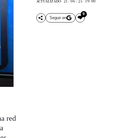
21 / 06 / 25 - 19: 00
ACTUALIZADO
9
Seguir en
na red
da
ces