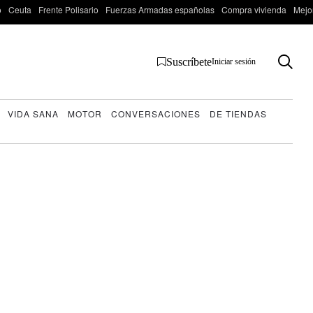
o
Ceuta
Frente Polisario
Fuerzas Armadas españolas
Compra vivienda
Mejo
Suscríbete
Iniciar sesión
VIDA SANA
MOTOR
CONVERSACIONES
DE TIENDAS