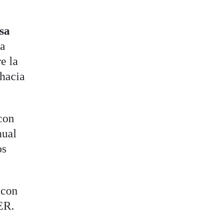
i
sa
la
e la
 hacia
 con
nual
os
 con
ER.