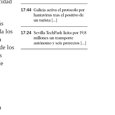
cidad
Galicia activa el protocolo por
17:44
hantavirus tras el positivo de
un turista [...]
ás
a los
Sevilla TechPark licita por 19,8
17:24
millones un transporte
a
autónomo y seis proyectos [...]
de los
s
de
a