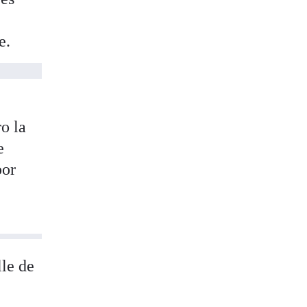
e.
o la
e
por
lle de