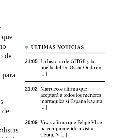
e
o que
ino
ÚLTIMAS NOTICIAS
co de
La historia de GITGE y la
21:05
huella del Dr. Óscar Ondo en
l para
[...]
Marruecos afirma que
21:02
aceptará a todos los menores
os
marroquíes si España levanta
[...]
, de
Vivas afirma que Felipe VI se
20:09
ha comprometido a visitar
odistas
Ceuta, "y [...]