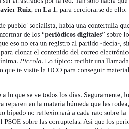
 ser arrastrados por la red. Tan sólo había que
Javier Ruiz
, en
La 1
, para cerciorarse de ello.
de pueblo' socialista, había una contertulia qu
nformar de los “
periódicos digitales
” sobre l
ue eso no era un registro al partido -decía-, s
a para clonar el contenido del correo electróni
mínima.
Piccola
. Lo típico: recibir una llamada
o que te visite la UCO para conseguir materia
a lo que se ve todos los días. Seguramente, l
ra reparen en la materia húmeda que les rodea
o bípedo no reflexionará a cada rato sobre la
l PSOE sobre las corruptelas. Así que los peri