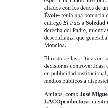
especie de candidato contr
aliados con los dedos de u
Évole
- tenía una potencia
entregó
El País
a
Soledad 
derecha del Padre, mientr
desconfianza que generaba 
Moncloa.
El resto de las críticas en 
decisiones controvertidas, 
en publicidad institucional;
medios públicos a disposici
Amigos, como
José Migue
LACOproductora
mientr