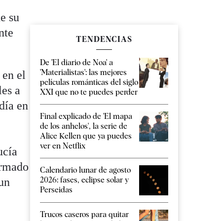
de su
nte
TENDENCIAS
De 'El diario de Noa' a
'Materialistas': las mejores
 en el
películas románticas del siglo
les a
XXI que no te puedes perder
día en
Final explicado de 'El mapa
de los anhelos', la serie de
Alice Kellen que ya puedes
ver en Netflix
ucía
irmado
Calendario lunar de agosto
2026: fases, eclipse solar y
 un
Perseidas
Trucos caseros para quitar