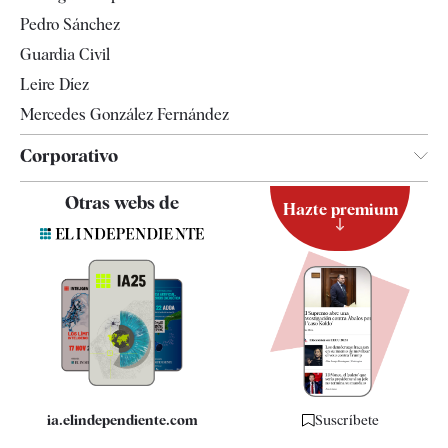
Televisión
Pedro Sánchez
Tendencias
Guardia Civil
Leire Díez
Mercedes González Fernández
Corporativo
Contacto
Otras webs de
Hazte premium
Suscripción
Newsletter
Apps
Quiénes somos
Especificaciones
ia.elindependiente.com
Suscríbete