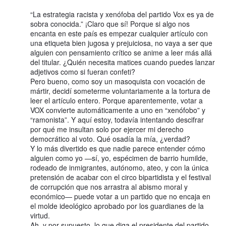
“La estrategia racista y xenófoba del partido Vox es ya de
sobra conocida.” ¡Claro que sí! Porque si algo nos
encanta en este país es empezar cualquier artículo con
una etiqueta bien jugosa y prejuiciosa, no vaya a ser que
alguien con pensamiento crítico se anime a leer más allá
del titular. ¿Quién necesita matices cuando puedes lanzar
adjetivos como si fueran confeti?
Pero bueno, como soy un masoquista con vocación de
mártir, decidí someterme voluntariamente a la tortura de
leer el artículo entero. Porque aparentemente, votar a
VOX convierte automáticamente a uno en “xenófobo” y
“ramonista”. Y aquí estoy, todavía intentando descifrar
por qué me insultan solo por ejercer mi derecho
democrático al voto. Qué osadía la mía, ¿verdad?
Y lo más divertido es que nadie parece entender cómo
alguien como yo —sí, yo, espécimen de barrio humilde,
rodeado de inmigrantes, autónomo, ateo, y con la única
pretensión de acabar con el circo bipartidista y el festival
de corrupción que nos arrastra al abismo moral y
económico— puede votar a un partido que no encaja en
el molde ideológico aprobado por los guardianes de la
virtud.
Ah, y por supuesto, lo que diga el presidente del partido