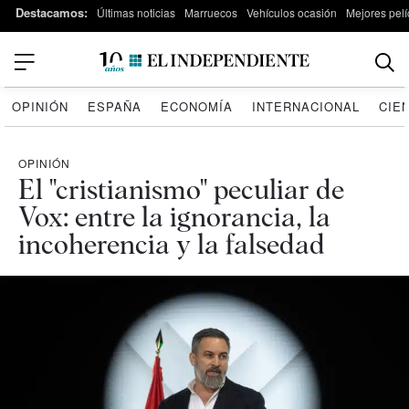
Destacamos:
Últimas noticias
Marruecos
Vehículos ocasión
Mejores pelí
OPINIÓN
ESPAÑA
ECONOMÍA
INTERNACIONAL
CIE
OPINIÓN
El "cristianismo" peculiar de
Vox: entre la ignorancia, la
incoherencia y la falsedad