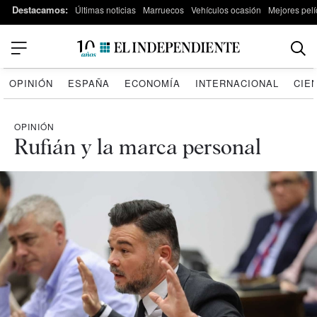
Destacamos:
Últimas noticias
Marruecos
Vehículos ocasión
Mejores pelí
OPINIÓN
ESPAÑA
ECONOMÍA
INTERNACIONAL
CIE
OPINIÓN
Rufián y la marca personal