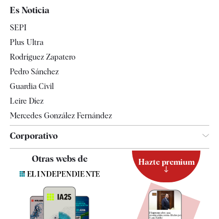
España
Es Noticia
Economía
SEPI
Internacional
Plus Ultra
Gente
Rodríguez Zapatero
Televisión
Pedro Sánchez
Tendencias
Guardia Civil
Leire Díez
Mercedes González Fernández
Corporativo
Contacto
Otras webs de
Hazte premium
Suscripción
Newsletter
Apps
Quiénes somos