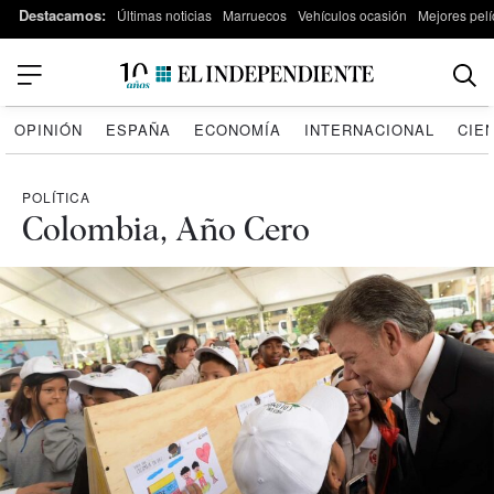
Destacamos:
Últimas noticias
Marruecos
Vehículos ocasión
Mejores pelí
OPINIÓN
ESPAÑA
ECONOMÍA
INTERNACIONAL
CIE
POLÍTICA
Colombia, Año Cero