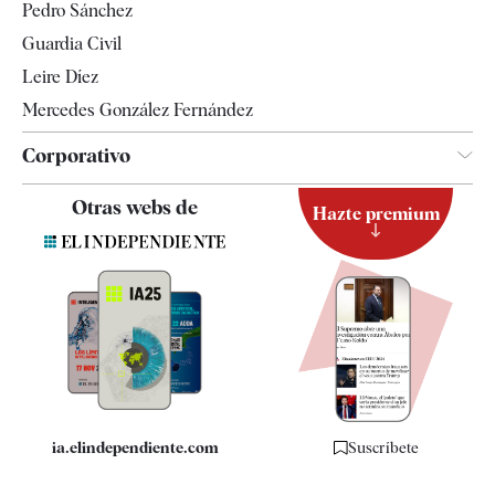
Pedro Sánchez
Tendencias
Guardia Civil
Leire Díez
Mercedes González Fernández
Corporativo
Contacto
Otras webs de
Hazte premium
Suscripción
Newsletter
Apps
Quiénes somos
Especificaciones
ia.elindependiente.com
Suscríbete