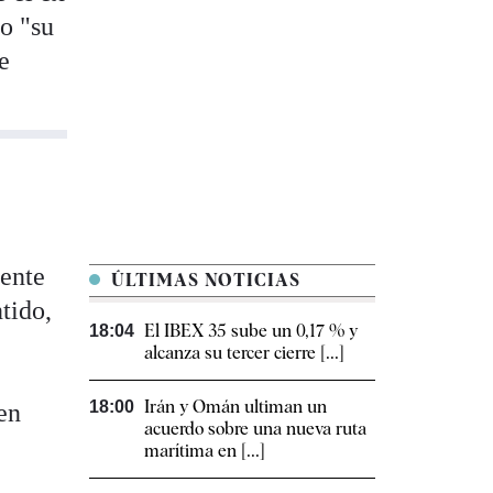
do "su
e
mente
ÚLTIMAS NOTICIAS
tido,
El IBEX 35 sube un 0,17 % y
18:04
alcanza su tercer cierre [...]
Irán y Omán ultiman un
18:00
en
acuerdo sobre una nueva ruta
marítima en [...]