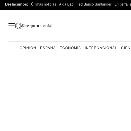
Destacamos:
Últimas noticias
Aída Bao
Fed Banco Santander
En tierra 
El tiempo en tu ciudad
OPINIÓN
ESPAÑA
ECONOMÍA
INTERNACIONAL
CIEN