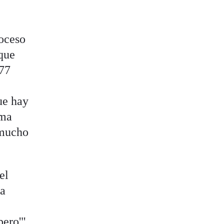
roceso
 que
 77
ue hay
ema
 mucho
el
ña
pero'".