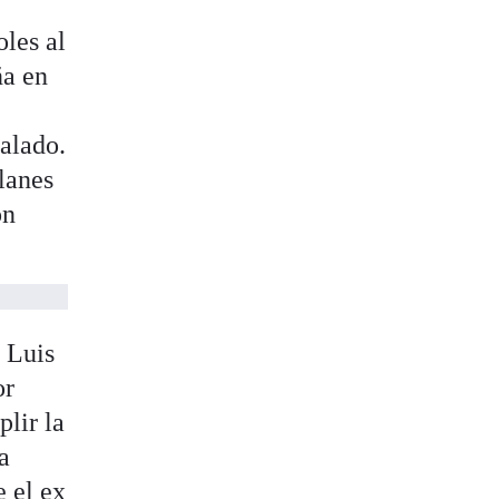
oles al
ña en
ñalado.
alanes
on
 Luis
or
lir la
a
 el ex