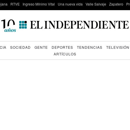
lejana
RTVE
Ingreso Mínimo Vital
Una nueva vida
Valle Salvaje
Zapatero
Pr
CIA
SOCIEDAD
GENTE
DEPORTES
TENDENCIAS
TELEVISIÓN
ARTÍCULOS