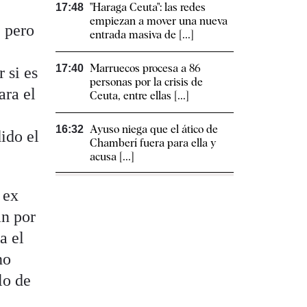
"Haraga Ceuta": las redes
17:48
empiezan a mover una nueva
, pero
entrada masiva de [...]
Marruecos procesa a 86
17:40
 si es
personas por la crisis de
ara el
Ceuta, entre ellas [...]
Ayuso niega que el ático de
16:32
ido el
Chamberí fuera para ella y
acusa [...]
 ex
án por
a el
no
lo de