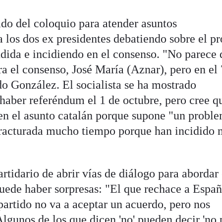
do del coloquio para atender asuntos
a los dos ex presidentes debatiendo sobre el p
ndida e incidiendo en el consenso. "No parece
a el consenso, José María (Aznar), pero en el
ado González. El socialista se ha mostrado
haber referéndum el 1 de octubre, pero cree q
en el asunto catalán porque supone "un probl
 fracturada mucho tiempo porque han incidido
tidario de abrir vías de diálogo para abordar 
puede haber sorpresas: "El que rechace a Espa
rtido no va a aceptar un acuerdo, pero nos
lgunos de los que dicen 'no' pueden decir 'no 