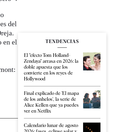
no
jes del
reja.
o en el
TENDENCIAS
El "efecto Tom Holland-
Zendaya" arrasa en 2026: la
doble apuesta que los
emont:
convierte en los reyes de
Hollywood
Final explicado de 'El mapa
de los anhelos', la serie de
Alice Kellen que ya puedes
ver en Netflix
Calendario lunar de agosto
2026: fases, eclipse solar y