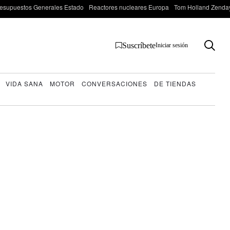
esupuestos Generales Estado
Reactores nucleares Europa
Tom Holland Zenda
Suscríbete
Iniciar sesión
VIDA SANA
MOTOR
CONVERSACIONES
DE TIENDAS