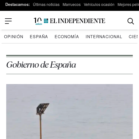
Destacamos:
Últimas noticias
Marruecos
Vehículos ocasión
Mejores pelí
OPINIÓN
ESPAÑA
ECONOMÍA
INTERNACIONAL
CIE
Gobierno de España