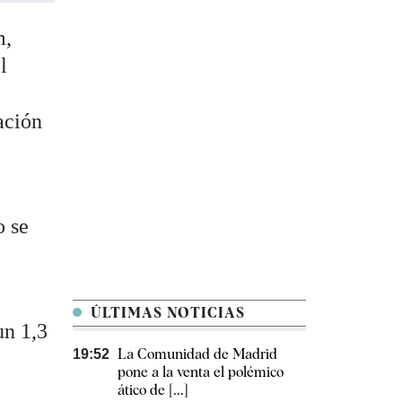
m,
l
ación
o se
ÚLTIMAS NOTICIAS
un 1,3
La Comunidad de Madrid
19:52
pone a la venta el polémico
ático de [...]