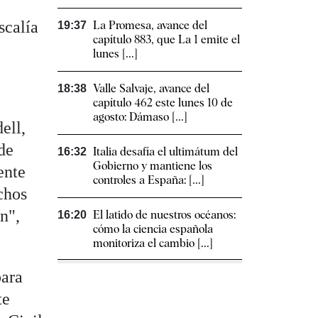
scalía
La Promesa, avance del
19:37
capítulo 883, que La 1 emite el
lunes [...]
Valle Salvaje, avance del
18:38
capítulo 462 este lunes 10 de
agosto: Dámaso [...]
ell,
de
Italia desafía el ultimátum del
16:32
Gobierno y mantiene los
ente
controles a España: [...]
chos
n",
El latido de nuestros océanos:
16:20
cómo la ciencia española
monitoriza el cambio [...]
para
te