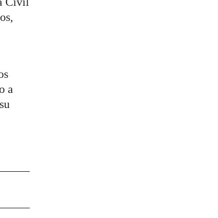
a Civil
os,
os
o a
 su