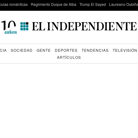
culas románticas
Regimiento Duque de Alba
Trump El Sayed
Laureano Oubiña
CIA
SOCIEDAD
GENTE
DEPORTES
TENDENCIAS
TELEVISIÓN
ARTÍCULOS