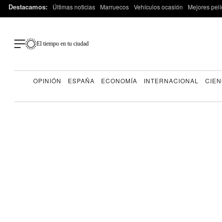
Destacamos:
Últimas noticias
Marruecos
Vehículos ocasión
Mejores pelí
El tiempo en tu ciudad
OPINIÓN
ESPAÑA
ECONOMÍA
INTERNACIONAL
CIEN