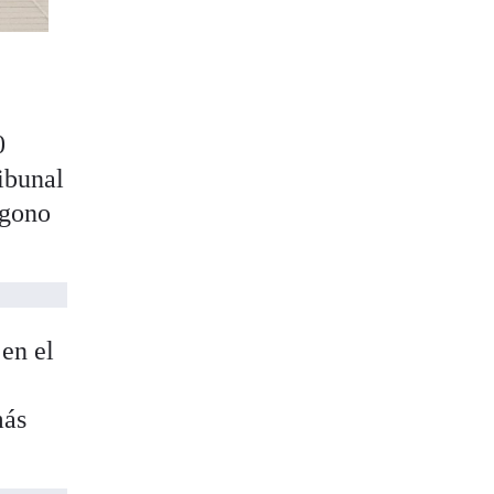
0
ibunal
ígono
en el
más