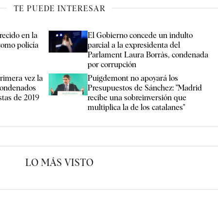
TE PUEDE INTERESAR
recido en la
El Gobierno concede un indulto
como policía
parcial a la expresidenta del
Parlament Laura Borràs, condenada
por corrupción
rimera vez la
Puigdemont no apoyará los
 condenados
Presupuestos de Sánchez: "Madrid
estas de 2019
recibe una sobreinversión que
multiplica la de los catalanes"
LO MÁS VISTO