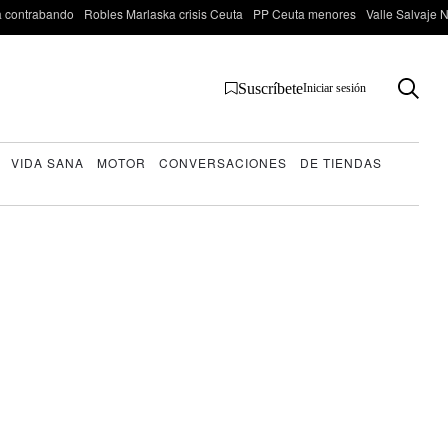
 contrabando
Robles Marlaska crisis Ceuta
PP Ceuta menores
Valle Salvaje N
Suscríbete
Iniciar sesión
VIDA SANA
MOTOR
CONVERSACIONES
DE TIENDAS