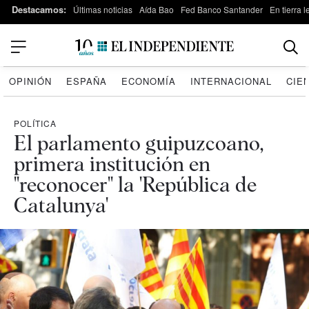
Destacamos:
Últimas noticias
Aída Bao
Fed Banco Santander
En tierra 
OPINIÓN
ESPAÑA
ECONOMÍA
INTERNACIONAL
CIE
POLÍTICA
El parlamento guipuzcoano,
primera institución en
"reconocer" la 'República de
Catalunya'