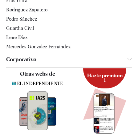
Plus Ultra
Gente
Rodríguez Zapatero
Televisión
Pedro Sánchez
Tendencias
Guardia Civil
Leire Díez
Mercedes González Fernández
Corporativo
Contacto
Otras webs de
Hazte premium
Suscripción
Newsletter
Apps
Quiénes somos
Especificaciones