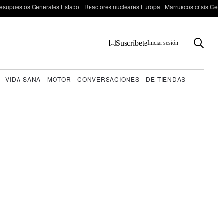
esupuestos Generales Estado
Reactores nucleares Europa
Marruecos crisis Ce
Suscríbete
Iniciar sesión
VIDA SANA
MOTOR
CONVERSACIONES
DE TIENDAS