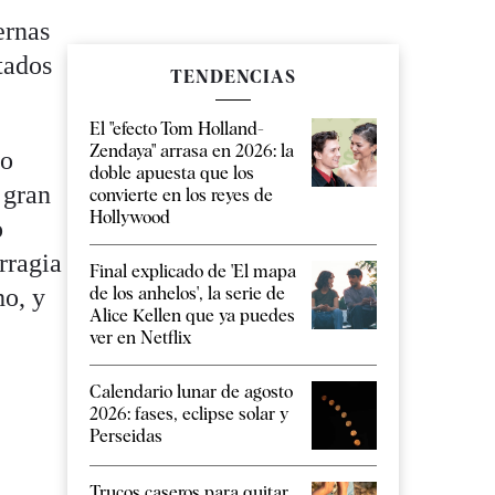
ernas
tados
TENDENCIAS
El "efecto Tom Holland-
Zendaya" arrasa en 2026: la
vo
doble apuesta que los
 gran
convierte en los reyes de
Hollywood
o
rragia
Final explicado de 'El mapa
ho, y
de los anhelos', la serie de
Alice Kellen que ya puedes
ver en Netflix
Calendario lunar de agosto
2026: fases, eclipse solar y
Perseidas
Trucos caseros para quitar