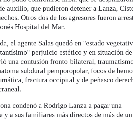
 de auxilio, que pudieron detener a Lanza, Cist
 hechos. Otros dos de los agresores fueron arres
lonés Hospital del Mar.
da, el agente Salas quedó en "estado vegetati
tantísimo" perjuicio estético y en situación de
rió una contusión fronto-bilateral, traumatism
matoma subdural pemporopolar, focos de hemo
umática, fractura occipital y de peñasco derec
craneal.
lona condenó a Rodrigo Lanza a pagar una
 y a sus familiares más directos de más de un