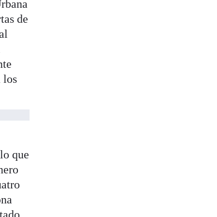
Urbana
tas de
al
l
nte
 los
llo que
nero
uatro
ona
tado.