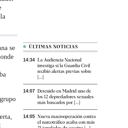
e
la
ana se
ÚLTIMAS NOTICIAS
donde
La Audiencia Nacional
14:34
investiga si la Guardia Civil
recibió alertas previas sobre
aba
[...]
Detenido en Madrid uno de
14:07
los 12 depredadores sexuales
 grupo
más buscados por [...]
erta,
Nueva macrooperación contra
14:05
el narcotráfico acaba con más
l
21 toneladas de cocaína [...]