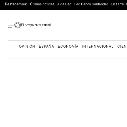
Destacamos:
Últimas noticias
Aída Bao
Fed Banco Santander
En tierra 
El tiempo en tu ciudad
OPINIÓN
ESPAÑA
ECONOMÍA
INTERNACIONAL
CIEN