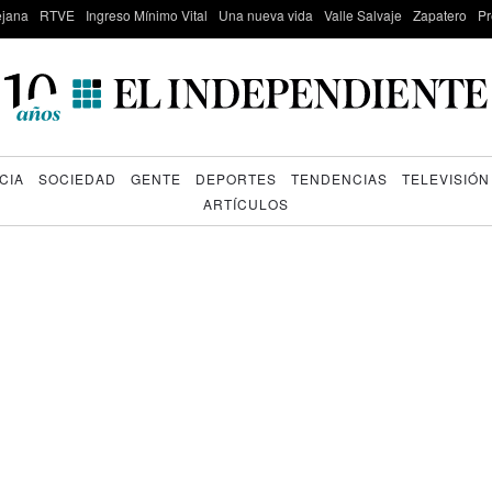
lejana
RTVE
Ingreso Mínimo Vital
Una nueva vida
Valle Salvaje
Zapatero
Pr
CIA
SOCIEDAD
GENTE
DEPORTES
TENDENCIAS
TELEVISIÓN
ARTÍCULOS