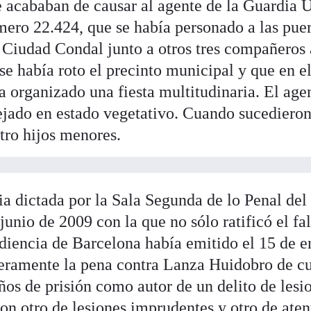
e acababan de causar al agente de la Guardia 
ero 22.424, que se había personado a las puer
Ciudad Condal junto a otros tres compañeros 
e había roto el precinto municipal y que en e
ía organizado una fiesta multitudinaria. El age
dejado en estado vegetativo. Cuando sucedieron
tro hijos menores.
cia dictada por la Sala Segunda de lo Penal del
unio de 2009 con la que no sólo ratificó el fa
diencia de Barcelona había emitido el 15 de e
geramente la pena contra Lanza Huidobro de c
ños de prisión como autor de un delito de lesi
on otro de lesiones imprudentes y otro de aten