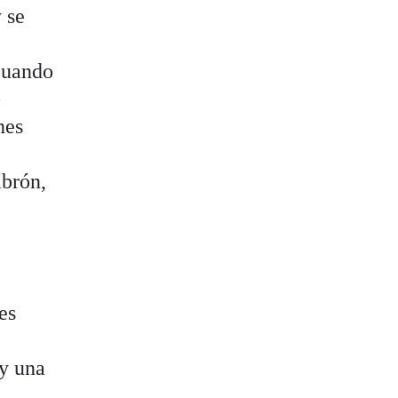
 se
 cuando
-
nes
abrón,
es
 y una
n