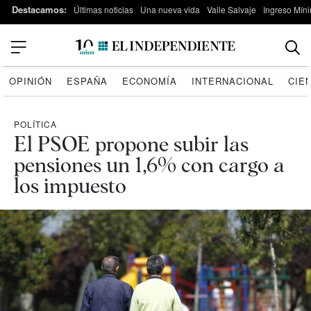
Destacamos:
Últimas noticias
Una nueva vida
Valle Salvaje
Ingreso Míni
OPINIÓN
ESPAÑA
ECONOMÍA
INTERNACIONAL
CIE
POLÍTICA
El PSOE propone subir las
pensiones un 1,6% con cargo a
los impuesto