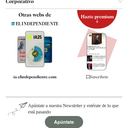
Corporativo
Contacto
Otras webs de
Hazte premium
Suscripción
Newsletter
Apps
Quiénes somos
Especificaciones
ia.elindependiente.com
Suscríbete
Apúntate a nuestra Newsletter y entérate de lo que
está pasando
Apúntate