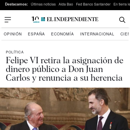
Destacamos:
Últimas noticias
Aída Bao
Fed Banco Santander
En tierra 
OPINIÓN
ESPAÑA
ECONOMÍA
INTERNACIONAL
CIE
POLÍTICA
Felipe VI retira la asignación de
dinero público a Don Juan
Carlos y renuncia a su herencia