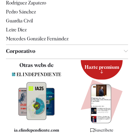
Rodríguez Zapatero
Televisión
Pedro Sánchez
Tendencias
Guardia Civil
Leire Díez
Mercedes González Fernández
Corporativo
Contacto
Otras webs de
Hazte premium
Suscripción
Newsletter
Apps
Quiénes somos
Especificaciones
ia.elindependiente.com
Suscríbete