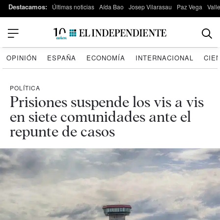
Destacamos:
Últimas noticias
Aída Bao
Josep Vilarasau
Paz Vega
Vall
OPINIÓN
ESPAÑA
ECONOMÍA
INTERNACIONAL
CIE
POLÍTICA
Prisiones suspende los vis a vis
en siete comunidades ante el
repunte de casos